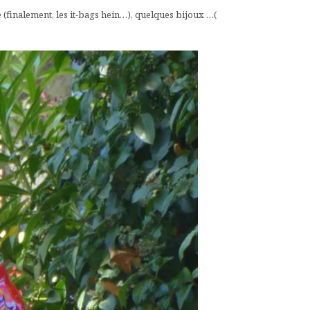
 (finalement, les it-bags hein…), quelques bijoux …(