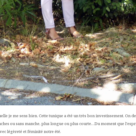
lle je me sens bien. Cette tunique a été un très bon investissement. On dev
nches ou sans manche, plus longue ou plus courte…Du moment que l'esprit 
ec légèreté et féminité notre été.