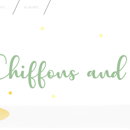
IES…
ALBUMS