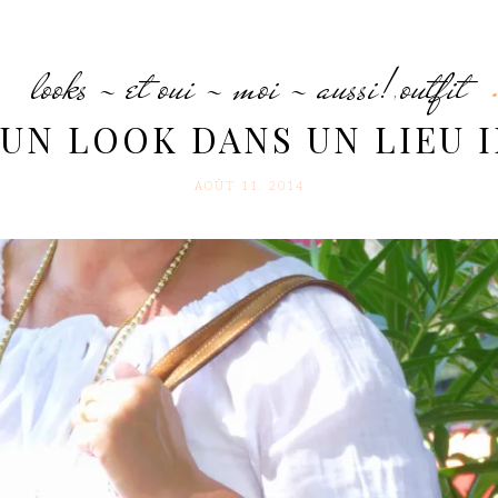
looks - et oui - moi - aussi!
outfit
,
 UN LOOK DANS UN LIEU I
AOÛT 11. 2014