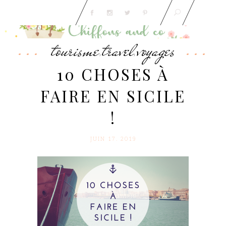
tourisme
travel
voyages
,
,
10 CHOSES À
FAIRE EN SICILE
!
JUIN 17. 2019