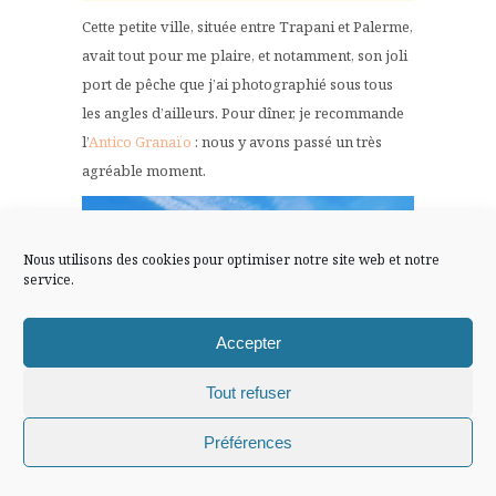
FLUX INSTA
Cette petite ville, située entre Trapani et Palerme,
avait tout pour me plaire, et notamment, son joli
Suivre sur Instagram
port de pêche que j’ai photographié sous tous
les angles d’ailleurs. Pour dîner, je recommande
l’
Antico Granaïo
: nous y avons passé un très
agréable moment.
Mentions légales
Confidentialité
Nous utilisons des cookies pour optimiser notre site web et notre
service.
Accepter
Tout refuser
Mon seul regret ? le temps qui ne nous a pas
Chiffons and co © 2009-2025 / Tous droits réservés /
permis de vraiment profiter de la piscine, mais
Préférences
Design (bannière et illustration )
Claire La Paillette
tant pis, j’ai adoré quand même…