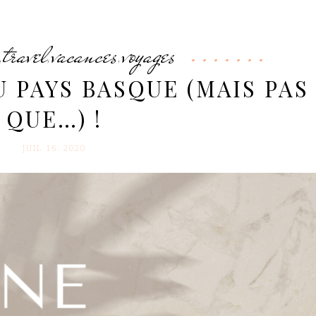
travel
vacances
voyages
,
,
,
 PAYS BASQUE (MAIS PAS
QUE…) !
JUIL 16. 2020