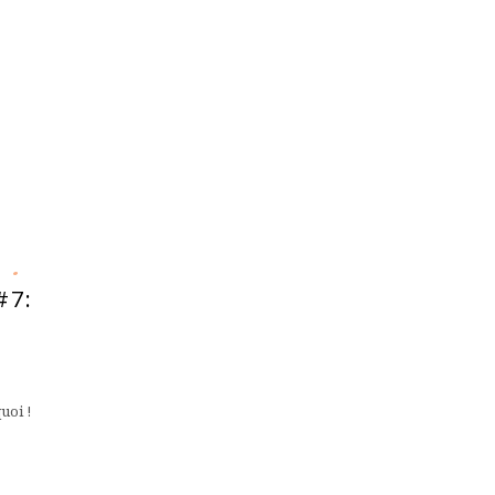
#7:
uoi !