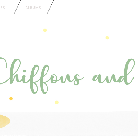
IES…
ALBUMS