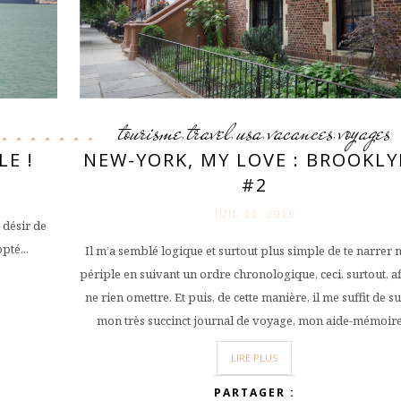
tourisme
travel
usa
vacances
voyages
,
,
,
,
LE !
NEW-YORK, MY LOVE : BROOKLY
#2
JUIL 11. 2016
e désir de
pté...
Il m’a semblé logique et surtout plus simple de te narrer 
périple en suivant un ordre chronologique, ceci, surtout, a
ne rien omettre. Et puis, de cette manière, il me suffit de s
mon très succinct journal de voyage, mon aide-mémoir
LIRE PLUS
PARTAGER :