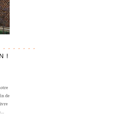
N !
notre
fin de
uivre
e…