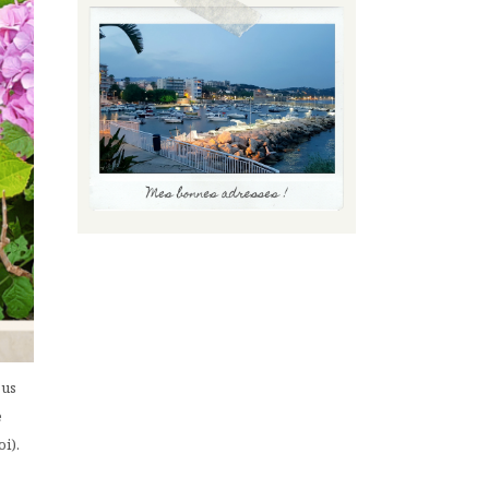
ous
e
oi).