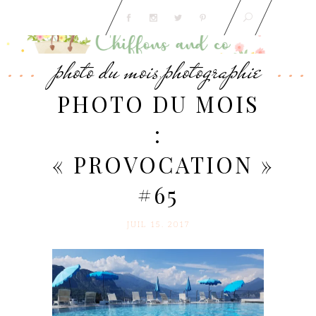
photo du mois
photographie
,
PHOTO DU MOIS
:
« PROVOCATION »
#65
JUIL 15. 2017