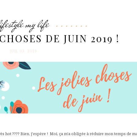
lifestyle
my life
,
 CHOSES DE JUIN 2019 !
JUIL 03. 2019
rès hot ???? Bien, j'espère ! Moi, ça m'a obligée à réduire mon temps de m