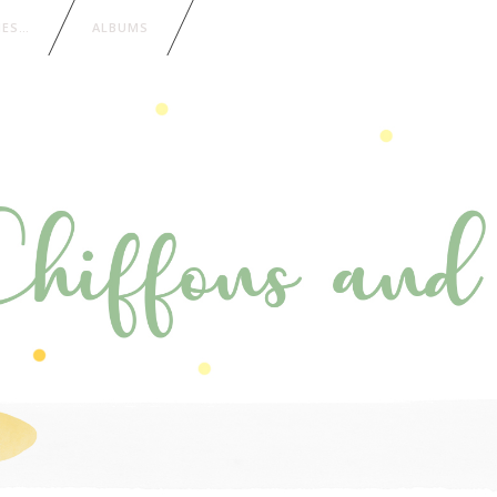
IES…
ALBUMS