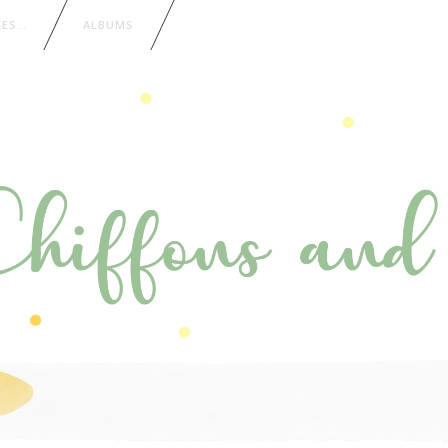
IES…
ALBUMS