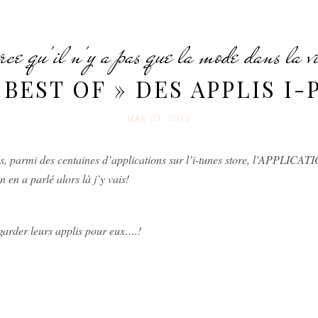
rce qu'il n'y a pas que la mode dans la v
BEST OF » DES APPLIS I
MAR 03. 2012
es, parmi des centaines d’applications sur l’i-tunes store, l’APPLICAT
 en a parlé alors là j’y vais!
 garder leurs applis pour eux….!