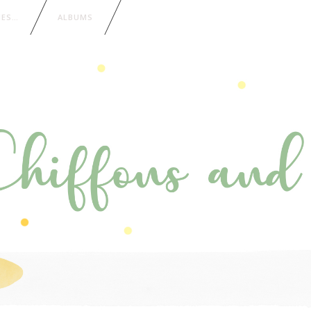
IES…
ALBUMS