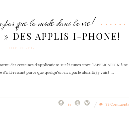
a pas que la mode dans la vie!
 » DES APPLIS I-PHONE!
MAR 03. 2012
parmi des centaines d'applications sur l'i-tunes store, l'APPLICATION à ne
d'intéressant parce que quelqu'un en a parlé alors là j'y vais! ...
38 Commenta