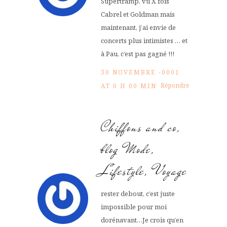
Supertramp, vu X fois
Cabrel et Goldman mais
maintenant, j’ai envie de
concerts plus intimistes … et
à Pau, c’est pas gagné !!!
30 NOVEMBRE -0001
Répondre
AT 0 H 00 MIN
Chiffons and co,
blog Mode,
Lifestyle, Voyage
rester debout, c’est juste
impossible pour moi
dorénavant…Je crois qu’en