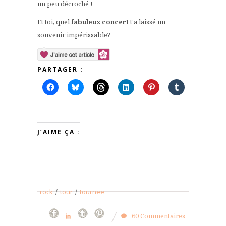
un peu décroché !
Et toi, quel
fabuleux concert
t'a laissé un
souvenir impérissable?
PARTAGER :
J’AIME ÇA :
rock
/
tour
/
tournee
60 Commentaires