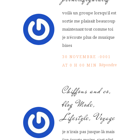
voilà un groupe lorsqu’il est
sortie me plaisait beaucoup
maintenant tout comme toi
je n’écoute plus de musique
bises
30 NOVEMBRE -0001
Répondre
AT 0 H 00 MIN
Chiffons and co,
blog Mode,
Lifestyle, Voyage
je n’irais pas jusque-là mais
j’en écoute moins, c’est sûr!