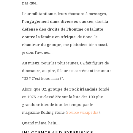
pas que…
Leur
militantisme
, leurs chansons à messages,
l'engagement dans diverses causes
, dont
la
défense des droits de l'homme
ou
la lutte
contre la famine en Afrique
, de Bono, le
chanteur du groupe
, me plaisaient bien aussi,
je dois l'avouer…
Au mieux, pour les plus jeunes, U2 fait figure de
dinosaure, au pire, il leur est carrément inconnu :
"U2 ? C'est koooaaaa ?".
Alors, que U2,
groupe de rock
irlandais
fondé
en 1976, est classé 22e sur la liste des 100 plus
grands artistes de tous les temps, par le
magazine Rolling Stone (
source wikipédia
).
Quand même, hein….
INNOCENCE AND EXPERIENCE