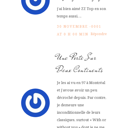
j’ai bien aimé ZZ Top en son
temps aussi….
30 NOVEMBRE -0001
Répondre
AT 0 H 00 MIN
Une Porte Sur
Deux Continents
Je les ai vu en 97 à Montréal
et j’avoue avoir un peu
décroché depuis. Par contre,
je demeure une
inconditionnelle de leurs
classiques, surtout « With or
without you » dont je ne me