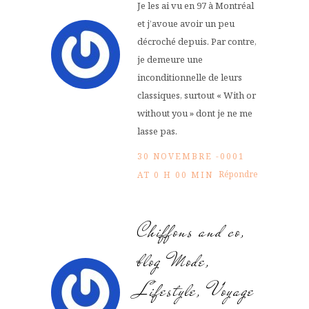
Je les ai vu en 97 à Montréal
et j’avoue avoir un peu
décroché depuis. Par contre,
je demeure une
inconditionnelle de leurs
classiques, surtout « With or
without you » dont je ne me
lasse pas.
30 NOVEMBRE -0001
Répondre
AT 0 H 00 MIN
Chiffons and co,
blog Mode,
Lifestyle, Voyage