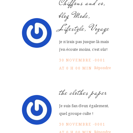
Chiffons and co,
blog Mode,
Lifestyle, Voyage
je n’irais pas jusque-là mais
j’en écoute moins, c’est sûr!
30 NOVEMBRE -0001
Répondre
AT 0 H 00 MIN
the clothes paper
Je suis fan d’eux également,
quel groupe culte !
30 NOVEMBRE -0001
Répondre
AT 0 H 00 MIN