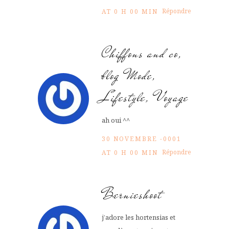
Répondre
AT 0 H 00 MIN
Chiffons and co,
blog Mode,
Lifestyle, Voyage
ah oui ^^
30 NOVEMBRE -0001
Répondre
AT 0 H 00 MIN
Bernieshoot
j’adore les hortensias et