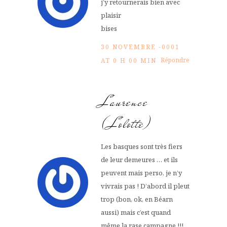
j’y retournerais bien avec
plaisir
bises
30 NOVEMBRE -0001
Répondre
AT 0 H 00 MIN
Laurence
(Lolotte)
Les basques sont très fiers
de leur demeures … et ils
peuvent mais perso, je n’y
vivrais pas ! D’abord il pleut
trop (bon, ok, en Béarn
aussi) mais c’est quand
même la rase campagne !!!