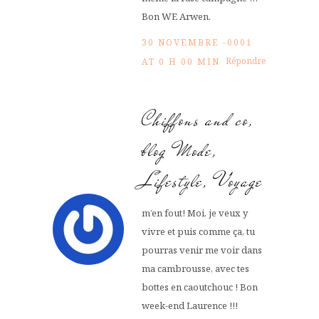
Bon WE Arwen.
30 NOVEMBRE -0001
Répondre
AT 0 H 00 MIN
Chiffons and co,
blog Mode,
Lifestyle, Voyage
m’en fout! Moi, je veux y
vivre et puis comme ça, tu
pourras venir me voir dans
ma cambrousse, avec tes
bottes en caoutchouc ! Bon
week-end Laurence !!!