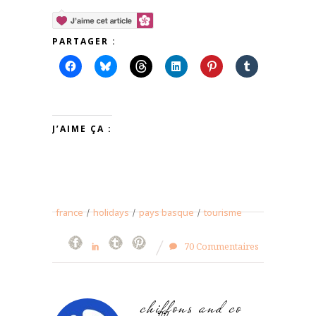
PARTAGER :
J’AIME ÇA :
france
/
holidays
/
pays basque
/
tourisme
70 Commentaires
chiffons and co