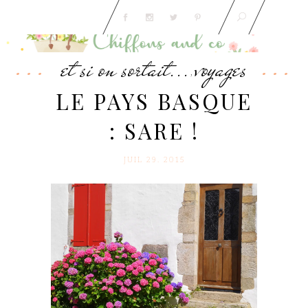
et si on sortait...
voyages
,
LE PAYS BASQUE
: SARE !
JUIL 29. 2015