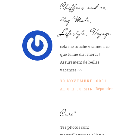
Chiffons and co,
blog Mode,
Lifestyle, Voyage
cela me touche vraiment ce
que tu me dis : merci !
Assurément de belles
vacances ^^
30 NOVEMBRE -0001
Répondre
AT 0 H 00 MIN
Caro*
Tes photos sont
merveilleuses ! Ce lieu a