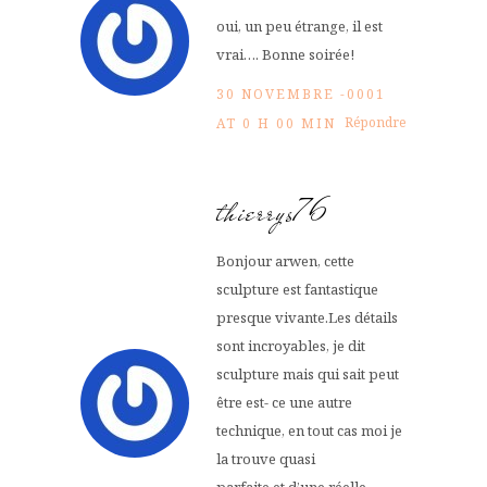
oui, un peu étrange, il est
vrai…. Bonne soirée!
30 NOVEMBRE -0001
Répondre
AT 0 H 00 MIN
thierrys76
Bonjour arwen, cette
sculpture est fantastique
presque vivante.Les détails
sont incroyables, je dit
sculpture mais qui sait peut
être est- ce une autre
technique, en tout cas moi je
la trouve quasi
parfaite et d’une réelle