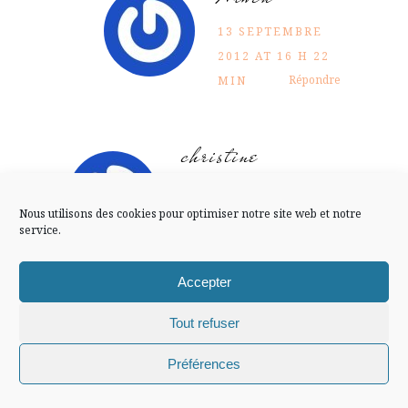
FLUX INSTA
13 SEPTEMBRE
2012 AT 16 H 22
Suivre sur Instagram
Répondre
MIN
christine
Mentions légales
Confidentialité
Magnifique cette photo!!!
Nous utilisons des cookies pour optimiser notre site web et notre
13 SEPTEMBRE 2012
service.
Répondre
AT 8 H 21 MIN
Accepter
Arwen
Tout refuser
Chiffons and co © 2009-2025 / Tous droits réservés /
Préférences
merci Christine!
Design (bannière et illustration )
Claire La Paillette
13 SEPTEMBRE