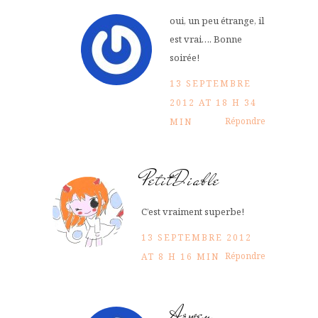
oui, un peu étrange, il
est vrai…. Bonne
soirée!
13 SEPTEMBRE
2012 AT 18 H 34
Répondre
MIN
PetitDiable
C’est vraiment superbe!
13 SEPTEMBRE 2012
Répondre
AT 8 H 16 MIN
Arwen