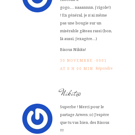
gogo,… naaannnn, j’rigole!)
! En général, je n’ai même
pas une bougie sur un
misérable gâteau rassi (bon,
là aussi, j’exagère…)
Bisous Nikita!
30 NOVEMBRE -0001
Répondre
AT 0 H 00 MIN
Nikit@
Superbe ! Merci pour le
partage Arwen ;o) J’espère
que tu vas bien, des Bisous
!!!