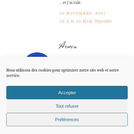
FLUX INSTA
…et j’ai ralé
30 NOVEMBRE -0001
Suivre sur Instagram
Répondre
AT 0 H 00 MIN
Arwen
Mentions légales
Confidentialité
oui, aussi mais moins de
contact avec les locaux et
Nous utilisons des cookies pour optimiser notre site web et notre
moins chouchouté aussi…
service.
30 NOVEMBRE -0001
Accepter
Répondre
AT 0 H 00 MIN
Tout refuser
Marie
Chiffons and co © 2009-2025 / Tous droits réservés /
Préférences
Design (bannière et illustration )
Claire La Paillette
Nous n’avons jamais testé