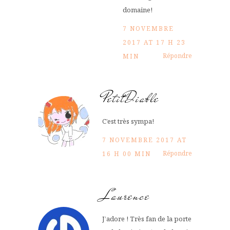
domaine!
7 NOVEMBRE
2017 AT 17 H 23
Répondre
MIN
PetitDiable
C’est très sympa!
7 NOVEMBRE 2017 AT
Répondre
16 H 00 MIN
Laurence
J’adore ! Très fan de la porte