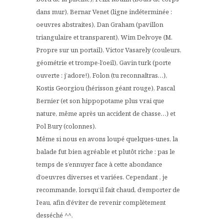
dans mur), Bernar Venet (ligne indéterminée :
oeuvres abstraites), Dan Graham (pavillon
triangulaire et transparent), Wim Delvoye (M.
Propre sur un portail), Victor Vasarely (couleurs,
géométrie et trompe-l’oeil), Gavin turk (porte
ouverte : j’adore!), Folon (tu reconnaîtras…),
Kostis Georgiou (hérisson géant rouge), Pascal
Bernier (et son hippopotame plus vrai que
nature, même après un accident de chasse…) et
Pol Bury (colonnes).
Même si nous en avons loupé quelques-unes, la
balade fut bien agréable et plutôt riche : pas le
temps de s’ennuyer face à cette abondance
d’oeuvres diverses et variées. Cependant , je
recommande, lorsqu’il fait chaud, d’emporter de
l’eau, afin d’éviter de revenir complètement
desséché ^^.