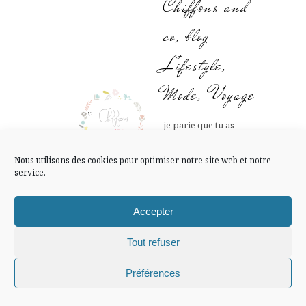
Chiffons and
FLUX INSTA
co, blog
Suivre sur Instagram
Lifestyle,
Mode, Voyage
Mentions légales
Confidentialité
je parie que tu as
l’équivalent dans ta
région!
Nous utilisons des cookies pour optimiser notre site web et notre
service.
Bises.
12 NOVEMBRE
Accepter
2017 AT 9 H 17
Tout refuser
Répondre
MIN
Chiffons and co © 2009-2025 / Tous droits réservés /
Préférences
Design (bannière et illustration )
Claire La Paillette
Sylvie