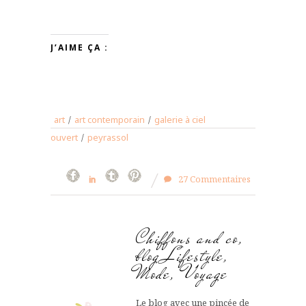
J’AIME ÇA :
art
/
art contemporain
/
galerie à ciel
ouvert
/
peyrassol
27 Commentaires
Chiffons and co,
blog Lifestyle,
Mode, Voyage
Le blog avec une pincée de