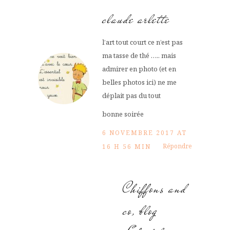
claude arlette
l’art tout court ce n’est pas
ma tasse de thé ….. mais
admirer en photo (et en
belles photos ici) ne me
déplait pas du tout
bonne soirée
6 NOVEMBRE 2017 AT
Répondre
16 H 56 MIN
Chiffons and
co, blog