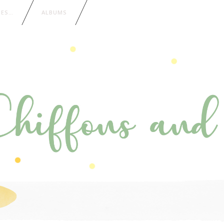
IES…
ALBUMS