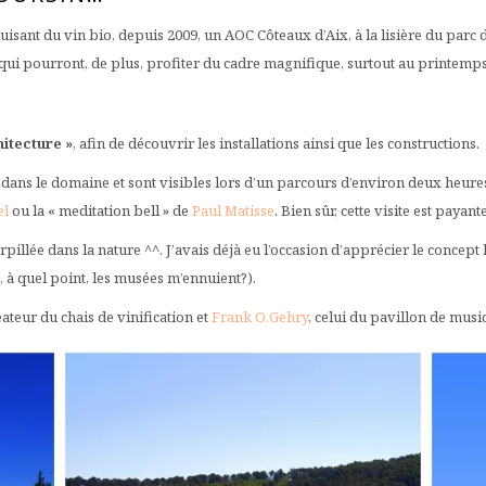
isant du vin bio, depuis 2009, un AOC Côteaux d’Aix, à la lisière du parc 
in qui pourront, de plus, profiter du cadre magnifique, surtout au printem
chitecture »
, afin de découvrir les installations ainsi que les constructions.
es dans le domaine et sont visibles lors d’un parcours d’environ deux heure
el
ou la « meditation bell » de
Paul Matisse
. Bien sûr, cette visite est payan
rpillée dans la nature ^^. J’avais déjà eu l’occasion d’apprécier le concept 
it, à quel point, les musées m’ennuient?).
éateur du chais de vinification et
Frank O.Gehry
, celui du pavillon de mus