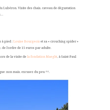
du Lubéron. Visite des chais, caveau de dégustation
ps…
s à pied :
Louise Bourgeois
et sa « crouching spider »
te, de l’ordre de 15 euros par adulte.
lors de la visite de
la fondation Maeght
, à Saint-Paul
ique: non mais, excusez du peu ^^.