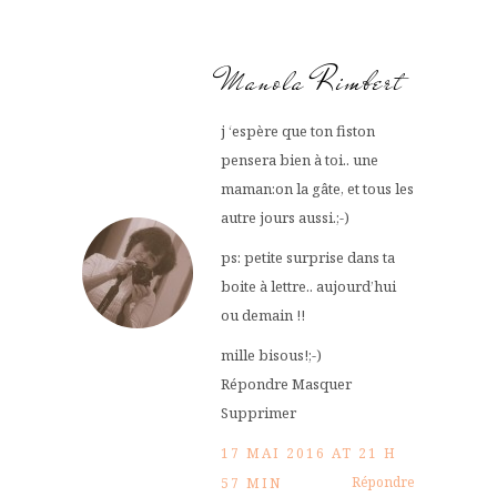
Manola Rimbert
j ‘espère que ton fiston
pensera bien à toi.. une
maman:on la gâte, et tous les
autre jours aussi.;-)
ps: petite surprise dans ta
boite à lettre.. aujourd’hui
ou demain !!
mille bisous!;-)
Répondre Masquer
Supprimer
17 MAI 2016 AT 21 H
Répondre
57 MIN