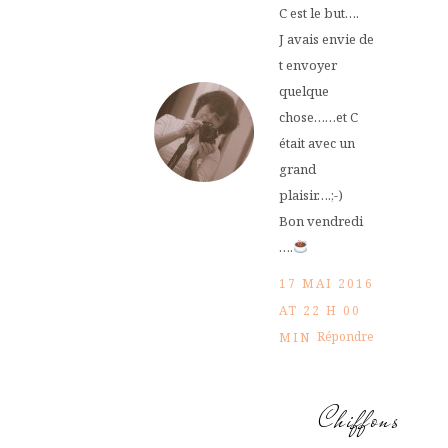
C est le but….
J avais envie de
t envoyer
quelque
chose……et C
était avec un
grand
plaisir….;-)
Bon vendredi
….
17 MAI 2016
AT 22 H 00
Répondre
MIN
Chiffons