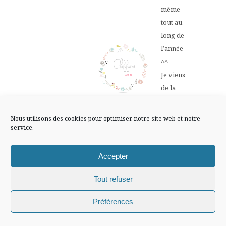
FLUX INSTA
même
tout au
Suivre sur Instagram
long de
l’année
^^
Je viens
Mentions légales
Confidentialité
de la
trouver
ce soir,
Nous utilisons des cookies pour optimiser notre site web et notre
tu
service.
n’aurais
pas du
Accepter
dépenser
Tout refuser
de
l’argent
Chiffons and co © 2009-2025 / Tous droits réservés /
Préférences
pour
Design (bannière et illustration )
Claire La Paillette
moi, ce