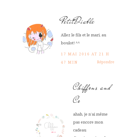
PetitDiable
Allez le fils et le mari, au
boulot! ^^
17 MAI 2016 AT 21 H
Répondre
47 MIN
Chiffons and
Co
ahah, je n’ai même
pas encore mon
cadeau