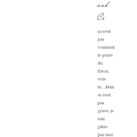
and
Co
ça n’est
pas
vraiment
le genre
du
fiston,
vois-
tu….Mais
ce n’est
pas
grave, je
suis
gâtée
par moi-