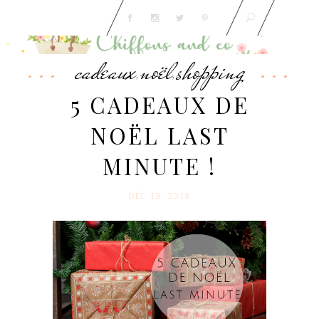
cadeaux
noël
shopping
,
,
5 CADEAUX DE
NOËL LAST
MINUTE !
DÉC 19. 2018