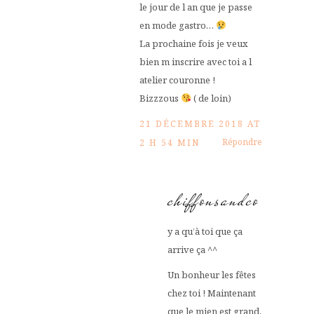
le jour de l an que je passe
en mode gastro…
La prochaine fois je veux
bien m inscrire avec toi a l
atelier couronne !
Bizzzous
( de loin)
21 DÉCEMBRE 2018 AT
Répondre
2 H 54 MIN
chiffonsandco
y a qu’à toi que ça
arrive ça ^^
Un bonheur les fêtes
chez toi ! Maintenant
que le mien est grand,