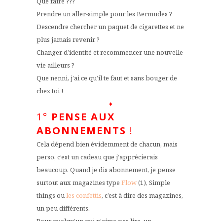
Que faire ???
Prendre un aller-simple pour les Bermudes ?
Descendre chercher un paquet de cigarettes et ne
plus jamais revenir ?
Changer d’identité et recommencer une nouvelle
vie ailleurs ?
Que nenni, j’ai ce qu’il te faut et sans bouger de
chez toi !
♦
1°
PENSE AUX
ABONNEMENTS
!
Cela dépend bien évidemment de chacun, mais
perso, c’est un cadeau que j’apprécierais
beaucoup. Quand je dis abonnement, je pense
surtout aux magazines type
Flow
(1), Simple
things ou
les confettis
, c’est à dire des magazines,
un peu différents.
Pour quelqu’un qui n’aime pas lire, un