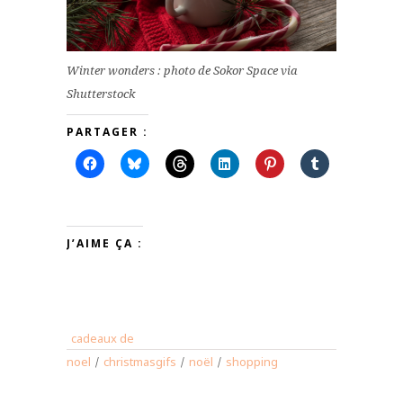
Winter wonders : photo de Sokor Space via
Shutterstock
PARTAGER :
J’AIME ÇA :
cadeaux de
noel
/
christmasgifs
/
noël
/
shopping