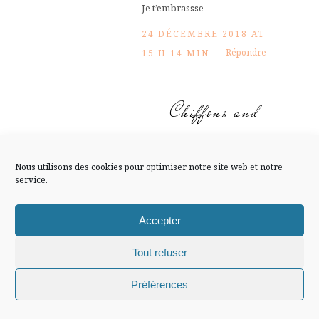
FLUX INSTA
Je t’embrassse
24 DÉCEMBRE 2018 AT
Suivre sur Instagram
Répondre
15 H 14 MIN
Chiffons and
Mentions légales
Confidentialité
co, blog
Lifestyle,
Nous utilisons des cookies pour optimiser notre site web et notre
service.
Mode, Voyage
Accepter
Merci !
Tout refuser
Très joyeux Noël
Sylvie !
Chiffons and co © 2009-2025 / Tous droits réservés /
Préférences
Grosses bises.
Design (bannière et illustration )
Claire La Paillette
24 DÉCEMBRE