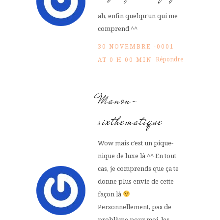
ah, enfin quelqu’un qui me
comprend ^^
30 NOVEMBRE -0001
Répondre
AT 0 H 00 MIN
Manon-
sixthematique
Wow mais c’est un pique-
nique de luxe là ^^ En tout
cas, je comprends que ça te
donne plus envie de cette
façon là
Personnellement, pas de
problème pour moi, les