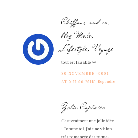
Chiffons and co,
blog Mode,
Lifestyle, Voyage
tout est faisable ^^
30 NOVEMBRE -0001
Répondre
AT 0 H 00 MIN
Zélie Coptaire
C’est vraiment une jolie idée
! Comme toi, j’ai une vision
très romancée des pique-