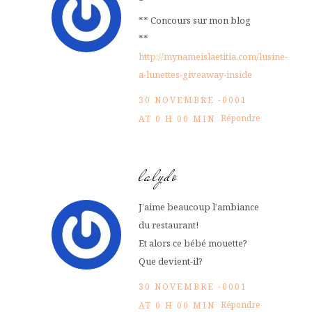
** Concours sur mon blog
**
http://mynameislaetitia.com/lusine-
a-lunettes-giveaway-inside
30 NOVEMBRE -0001
Répondre
AT 0 H 00 MIN
lalydo
J’aime beaucoup l’ambiance
du restaurant!
Et alors ce bébé mouette?
Que devient-il?
30 NOVEMBRE -0001
Répondre
AT 0 H 00 MIN