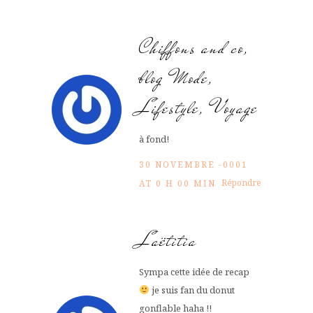
Chiffons and co,
blog Mode,
Lifestyle, Voyage
à fond!
30 NOVEMBRE -0001
Répondre
AT 0 H 00 MIN
Laëtitia
Sympa cette idée de recap
je suis fan du donut
gonflable haha !!