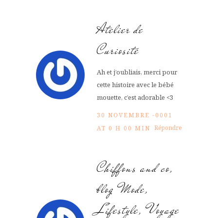
Atelier de
Curiosité
Ah et j’oubliais, merci pour
cette histoire avec le bébé
mouette, c’est adorable <3
30 NOVEMBRE -0001
Répondre
AT 0 H 00 MIN
Chiffons and co,
blog Mode,
Lifestyle, Voyage