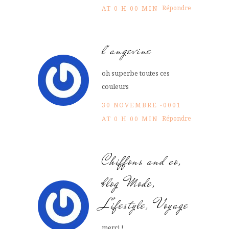
Répondre
AT 0 H 00 MIN
l'angevine
oh superbe toutes ces
couleurs
30 NOVEMBRE -0001
Répondre
AT 0 H 00 MIN
Chiffons and co,
blog Mode,
Lifestyle, Voyage
merci !