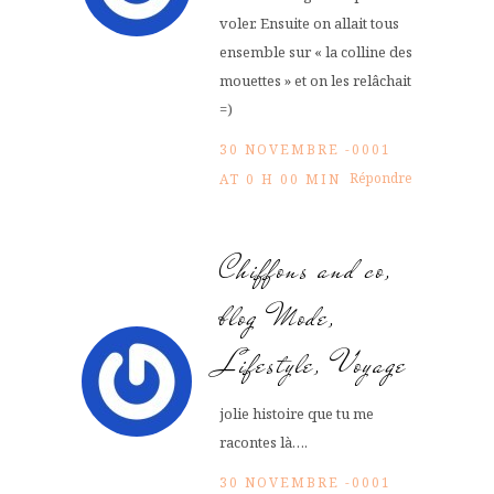
voler. Ensuite on allait tous
ensemble sur « la colline des
mouettes » et on les relâchait
=)
30 NOVEMBRE -0001
Répondre
AT 0 H 00 MIN
Chiffons and co,
blog Mode,
Lifestyle, Voyage
jolie histoire que tu me
racontes là….
30 NOVEMBRE -0001