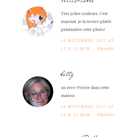
Très jolies couleurs. C’est
marrant, je la trouve plutôt
printanière cette photo!
16 NOVEMBRE 2017 AT
Répondre
12 H 53 MIN
betty
un reve !!!vivre dans cette
maison
16 NOVEMBRE 2017 AT
Répondre
19 H 32 MIN