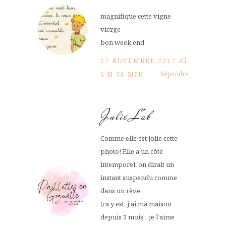
magnifique cette vigne
vierge
bon week end
17 NOVEMBRE 2017 AT
Répondre
0 H 56 MIN
Julie Lab
Comme elle est jolie cette
photo! Elle a un côté
intemporel, on dirait un
instant suspendu comme
dans un rêve…
(ca y est, j’ai ma maison
depuis 3 mois…je l’aime