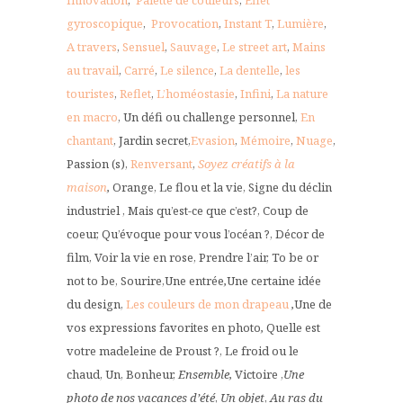
gyroscopique
,
Provocation
,
Instant T
,
Lumière
,
A travers
,
Sensuel
,
Sauvage
,
Le street art
,
Mains
au travail
,
Carré
,
Le silence
,
La dentelle
,
les
touristes
,
Reflet
,
L’homéostasie
,
Infini
,
La nature
en macro
, Un défi ou challenge personnel,
En
chantant
, Jardin secret,
Evasion
,
Mémoire
,
Nuage
,
Passion (s),
Renversant
,
Soyez créatifs à la
maison
,
Orange, Le flou et la vie, Signe du déclin
industriel , Mais qu’est-ce que c’est?, Coup de
coeur, Qu’évoque pour vous l’océan ?, Décor de
film, Voir la vie en rose, Prendre l’air, To be or
not to be, Sourire,Une entrée
,
Une certaine idée
du design,
Les couleurs de mon drapeau
,
Une de
vos expressions favorites en photo
,
Quelle est
votre madeleine de Proust ?, Le froid ou le
chaud, Un, Bonheur,
Ensemble,
Victoire ,
Une
photo de nos vacances d’été
,
Un objet
,
Au ras du