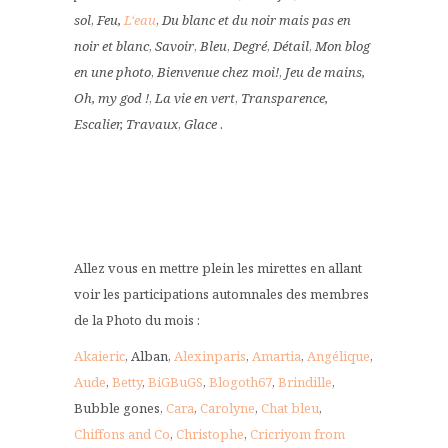
sol
,
Feu,
L‘eau
,
Du blanc et du noir mais pas en
noir et blanc
,
Savoir
,
Bleu
,
Degré
,
Détail
,
Mon blog
en une photo
,
Bienvenue chez moi!
,
Jeu de mains,
Oh, my god !
,
La vie en vert
,
Transparence,
Escalier,
Travaux
,
Glace
.
Allez vous en mettre plein les mirettes en allant
voir les participations automnales des membres
de la Photo du mois :
Akaieric
, Alban,
Alexinparis
,
Amartia
,
Angélique
,
Aude
,
Betty
,
BiGBuGS
,
Blogoth67
,
Brindille
,
Bubble gones,
Cara
,
Carolyne
,
Chat bleu
,
Chiffons and Co
,
Christophe
,
Cricriyom from