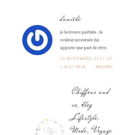
danièle
je la trouve parfaite , la
couleur accentuée lui
apporte une part de rêve.
16 NOVEMBRE 2017 AT
Répondre
5 H 07 MIN
Chiffons and
co, blog
Lifestyle,
Mode, Voyage