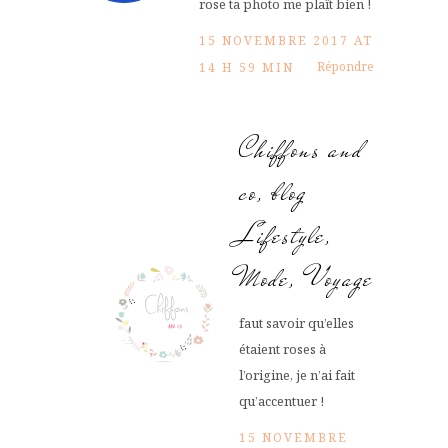
rose ta photo me plaît bien !
15 NOVEMBRE 2017 AT
Répondre
14 H 59 MIN
Chiffons and
co, blog
Lifestyle,
Mode, Voyage
faut savoir qu’elles
étaient roses à
l’origine, je n’ai fait
qu’accentuer !
15 NOVEMBRE