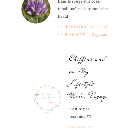
Dans le rouge et le rose…
Inhabituel, mais comme c’est
beau!
15 NOVEMBRE 2017 AT
Répondre
13 H 45 MIN
Chiffons and
co, blog
Lifestyle,
Mode, Voyage
n’est-ce pas
l’essentiel???
15 NOVEMBRE