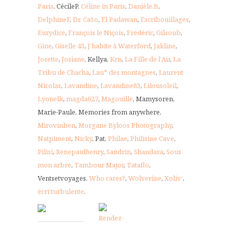
Paris
, CécileP,
Céline in Paris
,
Danièle.B
,
DelphineF
,
Dr. CaSo
,
El Padawan
,
Escribouillages
,
Eurydice
,
François le Niçois
,
Frédéric
,
Gilsoub
,
Gine
,
Giselle 43
,
J’habite à Waterford
,
Jakline
,
Josette
,
Josiane
, Kellya,
Krn
,
La Fille de l’Air
,
La
Tribu de Chacha
,
Lau* des montagnes
,
Laurent
Nicolas
,
Lavandine
,
Lavandine83
,
Lilousoleil
,
Lyonelk
,
magda627
,
Magouille
, Mamysoren,
Marie-Paule, Memories from anywhere,
Mirovinben
,
Morgane Byloos Photography
,
Natpiment
,
Nicky
, Pat,
Philae
,
Philisine Cave
,
Pilisi
,
Renepaulhenry
,
Sandrin
,
Shandara
,
Sous
mon arbre
,
Tambour Major
,
Tataflo
,
Ventsetvoyages,
Who cares?
,
Wolverine
,
Xoliv’
,
écri’turbulente
.