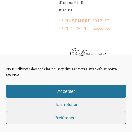
FLUX INSTA
d’amour!! lol)
Bisous!
Suivre sur Instagram
17 NOVEMBRE 2017 AT
Répondre
17 H 31 MIN
Chiffons and
Mentions légales
Confidentialité
co, blog
Nous utilisons des cookies pour optimiser notre site web et notre
service.
Lifestyle,
Mode, Voyage
Accepter
Félicitations!
Tout refuser
Chiffons and co © 2009-2025 / Tous droits réservés /
Bises.
Préférences
Design (bannière et illustration )
Claire La Paillette
17 NOVEMBRE