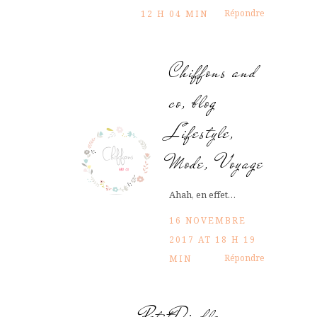
Répondre
12 H 04 MIN
Chiffons and
co, blog
Lifestyle,
Mode, Voyage
Ahah, en effet…
16 NOVEMBRE
2017 AT 18 H 19
Répondre
MIN
PetitDiable