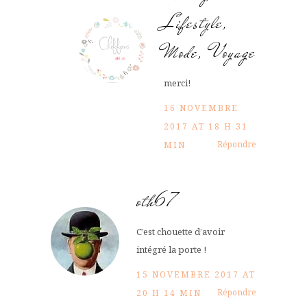
Lifestyle,
Mode, Voyage
merci!
16 NOVEMBRE
2017 AT 18 H 31
Répondre
MIN
oth67
C’est chouette d’avoir
intégré la porte !
15 NOVEMBRE 2017 AT
Répondre
20 H 14 MIN