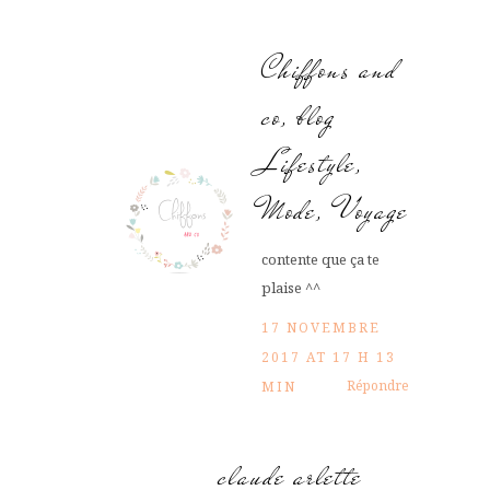
Chiffons and
co, blog
Lifestyle,
Mode, Voyage
contente que ça te
plaise ^^
17 NOVEMBRE
2017 AT 17 H 13
Répondre
MIN
claude arlette