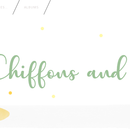
IES…
ALBUMS