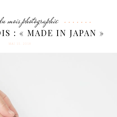
du mois
photographie
,
S : « MADE IN JAPAN »
MAI 15. 2018