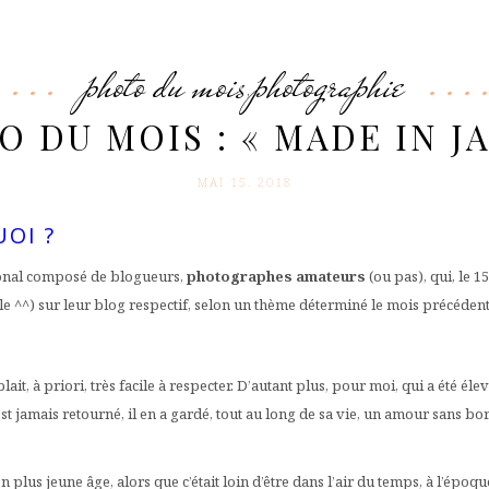
photo du mois
photographie
,
 DU MOIS : « MADE IN J
MAI 15. 2018
UOI ?
onal composé de blogueurs,
photographes amateurs
(ou pas), qui, le 
ule ^^) sur leur blog respectif, selon un thème déterminé le mois précédent
ait, à priori, très facile à respecter. D’autant plus, pour moi, qui a été éle
t jamais retourné, il en a gardé, tout au long de sa vie, un amour sans bor
 plus jeune âge, alors que c’était loin d’être dans l’air du temps, à l’époq