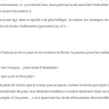
 vietnamiens, si : ça tombait bien, mon paternel avait aussi fait l’Indochin
es jours à la maison !).
 jeune âge, dans ce qu’elle a de plus ludique : la cuisine, les estampes, les 
ion de boites d’allumettes japonaises (si, si !) …
st l’amour pour ce pays et ses cerisiers en fleurs, la passion pour les sushi
de nos voyages… juste avant Fukushima !
 que ça ne se fera plus !
ussi plein de choses que je n’aime pas au Japon, comme l’omerta qui règne dè
modernité du pays, leur fâcheuse tendance à vouloir demeurer dans un sy
emple et j’en passe… ) ou à quasi nier les droits élémentaires des travaille