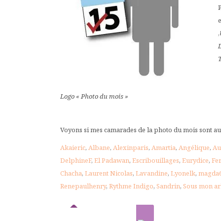
P
,
Logo « Photo du mois »
Voyons si mes camarades de la photo du mois sont aus
Akaieric
,
Albane
,
Alexinparis
,
Amartia
,
Angélique
,
Au
DelphineF
,
El Padawan
,
Escribouillages
,
Eurydice
,
Fe
Chacha
,
Laurent Nicolas
,
Lavandine
,
Lyonelk
,
magda
Renepaulhenry
,
Rythme Indigo
,
Sandrin
,
Sous mon ar