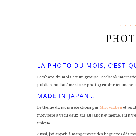
PHOTO
LA PHOTO DU MOIS, C’EST Q
La
photo du mois
est un groupe Facebook internati
publie simultanément une
photographie
(et une se
MADE IN JAPAN…
Le thème du mois a été choisi par
Mirovinben
et sembl
mon père a vécu deux ans au Japon et même, s’il n’y es
unique.
Aussi, j’ai appris à manger avec des baguettes dès mon