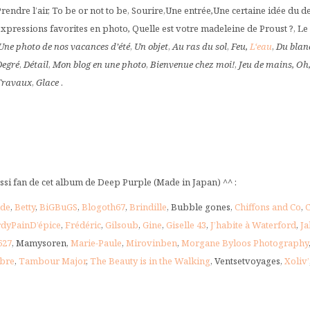
rendre l’air, To be or not to be, Sourire,Une entrée
,
Une certaine idée du d
expressions favorites en photo
,
Quelle est votre madeleine de Proust ?, Le
Une photo de nos vacances d’été
,
Un objet
,
Au ras du sol
,
Feu,
L‘eau
,
Du blanc
Degré
,
Détail
,
Mon blog en une photo
,
Bienvenue chez moi!
,
Jeu de mains,
Oh,
Travaux
,
Glace
.
si fan de cet album de Deep Purple (Made in Japan) ^^ :
de
,
Betty
,
BiGBuGS
,
Blogoth67
,
Brindille
, Bubble gones,
Chiffons and Co
,
C
rdyPainD’épice
,
Frédéric
,
Gilsoub
,
Gine
,
Giselle 43
,
J’habite à Waterford
,
Ja
627
, Mamysoren,
Marie-Paule
,
Mirovinben
,
Morgane Byloos Photography
bre
,
Tambour Major
,
The Beauty is in the Walking
, Ventsetvoyages,
Xoliv’