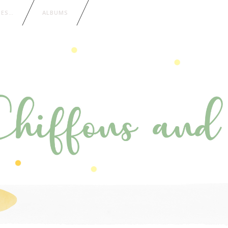
IES…
ALBUMS