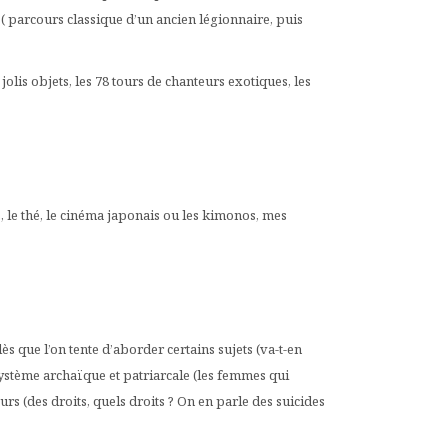
e ( parcours classique d’un ancien légionnaire, puis
jolis objets, les 78 tours de chanteurs exotiques, les
s, le thé, le cinéma japonais ou les kimonos, mes
s que l’on tente d’aborder certains sujets (va-t-en
stème archaïque et patriarcale (les femmes qui
urs (des droits, quels droits ? On en parle des suicides