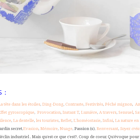
 :
a tête dans les étoiles
,
Ding-Dong
,
Contraste
,
Festivités
,
Pêché mignon
,
Am
Effet gyroscopique
,
Provocation
,
Instant T
,
Lumière
,
A travers
,
Sensuel
,
Sa
ilence
,
La dentelle
,
les touristes
,
Reflet
,
L’homéostasie
,
Infini
,
La nature en
ardin secret,
Evasion
,
Mémoire
,
Nuage
, Passion (s),
Renversant
,
Soyez créa
éclin industriel , Mais qu’est-ce que c’est?, Coup de coeur, Qu’évoque pour 