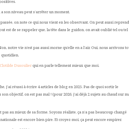
positives.
n a son niveau peut s’arrêter un moment.
passée, on note ce qui nous vient en les observant. On peut aussi repren
 est de se rappeler que, la tête dans le guidon, on avait oublié tel ou tel
on, notre vie n’est pas aussi morne qu’elle en a l’air. Oui, nous arrivons to
 quotidien.
Clotilde Dusoulier
qui en parle tellement mieux que moi.
che, j’ai réussi à écrire 4 articles de blog en 2025. Pas de quoi sortir le
n objectif, on est pas mal ! (pour 2026, j’ai déjà 2 sujets au chaud sur ma
 pas au mieux de sa forme. Soyons réaliste, ça n’a pas beaucoup changé
/ nationale est encore bien pire. Et croyez-moi, ça peut encore empirer.