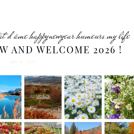
at d'âme
happynewyear
humeurs
my life
,
,
,
EW AND WELCOME 2026 !
JAN 05. 2026