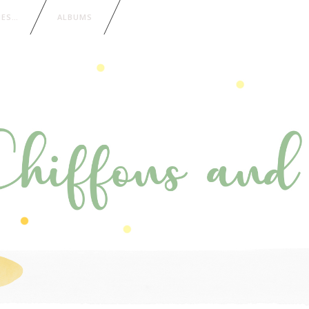
IES…
ALBUMS