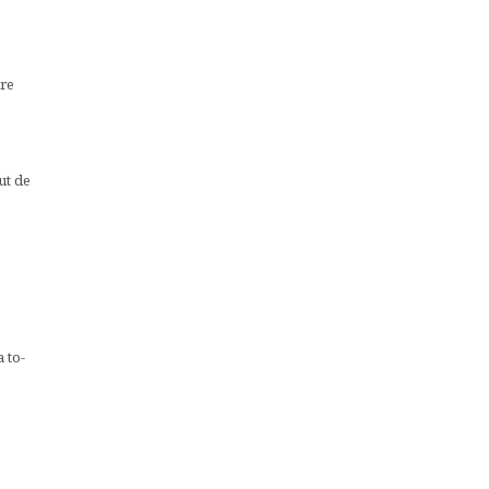
dre
ut de
 to-