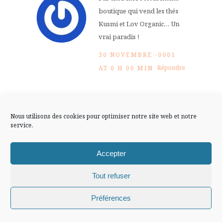
FLUX INSTA
boutique qui vend les thés
Kusmi et Lov Organic… Un
Suivre sur Instagram
vrai paradis !
30 NOVEMBRE -0001
Répondre
AT 0 H 00 MIN
Mentions légales
Confidentialité
Chiffons and co,
Nous utilisons des cookies pour optimiser notre site web et notre
blog Mode,
service.
Lifestyle, Voyage
Accepter
je les ai commandés en ligne
Tout refuser
parce que je ne suis pas sûre
Chiffons and co © 2009-2025 / Tous droits réservés /
Préférences
d’en trouver dans ma ville!
Design (bannière et illustration )
Claire La Paillette
30 NOVEMBRE -0001