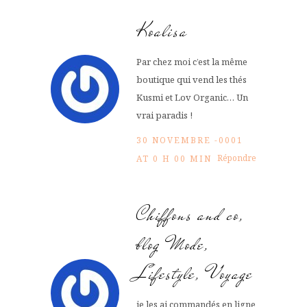
Koalisa
Par chez moi c’est la même
boutique qui vend les thés
Kusmi et Lov Organic… Un
vrai paradis !
30 NOVEMBRE -0001
Répondre
AT 0 H 00 MIN
Chiffons and co,
blog Mode,
Lifestyle, Voyage
je les ai commandés en ligne