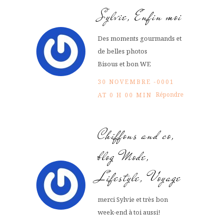
Sylvie, Enfin moi
Des moments gourmands et
de belles photos
Bisous et bon WE
30 NOVEMBRE -0001
Répondre
AT 0 H 00 MIN
Chiffons and co,
blog Mode,
Lifestyle, Voyage
merci Sylvie et très bon
week-end à toi aussi!