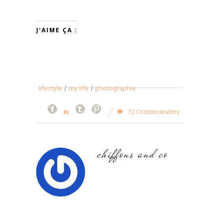
J’AIME ÇA :
lifestyle
/
my life
/
photographie
72 Commentaires
chiffons and co