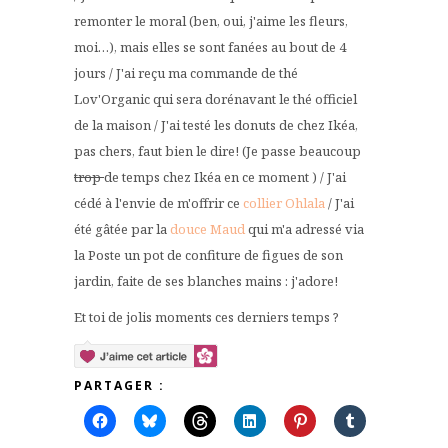
remonter le moral (ben, oui, j'aime les fleurs,
moi…), mais elles se sont fanées au bout de 4
jours / J'ai reçu ma commande de thé
Lov'Organic qui sera dorénavant le thé officiel
de la maison / J'ai testé les donuts de chez Ikéa,
pas chers, faut bien le dire! (Je passe beaucoup
trop
de temps chez Ikéa en ce moment ) / J'ai
cédé à l'envie de m'offrir ce
collier Ohlala
/ J'ai
été gâtée par la
douce Maud
qui m'a adressé via
la Poste un pot de confiture de figues de son
jardin, faite de ses blanches mains : j'adore!
Et toi de jolis moments ces derniers temps ?
PARTAGER :