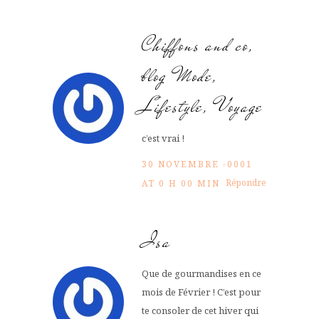
Chiffons and co,
blog Mode,
Lifestyle, Voyage
c’est vrai !
30 NOVEMBRE -0001
Répondre
AT 0 H 00 MIN
Isa
Que de gourmandises en ce
mois de Février ! C’est pour
te consoler de cet hiver qui