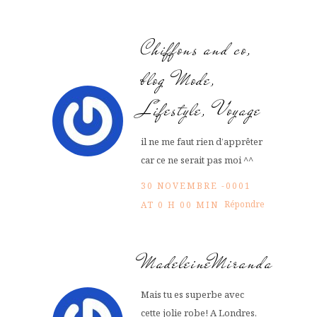
Chiffons and co,
blog Mode,
Lifestyle, Voyage
il ne me faut rien d’apprêter
car ce ne serait pas moi ^^
30 NOVEMBRE -0001
Répondre
AT 0 H 00 MIN
MadeleineMiranda
Mais tu es superbe avec
cette jolie robe! A Londres,