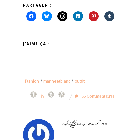
PARTAGER :
J’AIME ÇA :
fashion
/
marineetblanc
/
outfit
85 Commentaires
chiffons and co