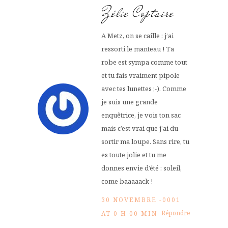
Zélie Coptaire
A Metz, on se caille : j’ai
ressorti le manteau ! Ta
robe est sympa comme tout
et tu fais vraiment pipole
avec tes lunettes ;-). Comme
je suis une grande
enquêtrice, je vois ton sac
mais c’est vrai que j’ai du
sortir ma loupe. Sans rire, tu
es toute jolie et tu me
donnes envie d’été : soleil,
come baaaaack !
30 NOVEMBRE -0001
Répondre
AT 0 H 00 MIN