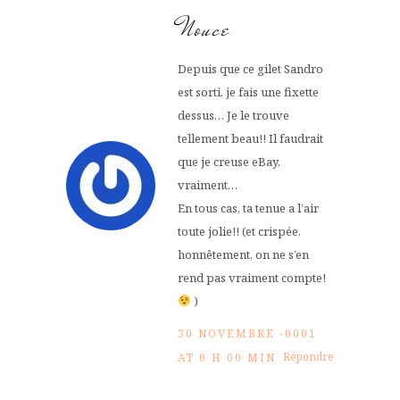
Nouce
Depuis que ce gilet Sandro
est sorti, je fais une fixette
dessus… Je le trouve
tellement beau!! Il faudrait
que je creuse eBay,
vraiment…
En tous cas, ta tenue a l’air
toute jolie!! (et crispée,
honnêtement, on ne s’en
rend pas vraiment compte!
)
30 NOVEMBRE -0001
Répondre
AT 0 H 00 MIN