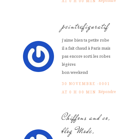
Répondre
AT 0 H 00 MIN
peintrefiguratif
j’aime bien ta petite robe
il a fait chaud à Paris mais
pas encore sorti les robes
légères
bon weekend
30 NOVEMBRE -0001
Répondre
AT 0 H 00 MIN
Chiffons and co,
blog Mode,