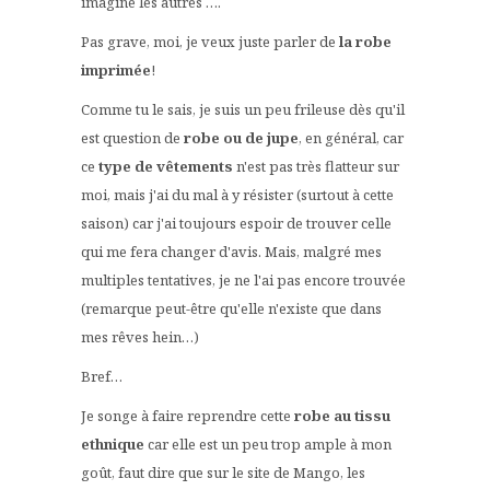
imagine les autres ….
Pas grave, moi, je veux juste parler de
la robe
imprimée
!
Comme tu le sais, je suis un peu frileuse dès qu'il
est question de
robe
ou de jupe
, en général, car
ce
type de vêtements
n'est pas très flatteur sur
moi, mais j'ai du mal à y résister (surtout à cette
saison) car j'ai toujours espoir de trouver celle
qui me fera changer d'avis. Mais, malgré mes
multiples tentatives, je ne l'ai pas encore trouvée
(remarque peut-être qu'elle n'existe que dans
mes rêves hein…)
Bref…
Je songe à faire reprendre cette
robe au tissu
ethnique
car elle est un peu trop ample à mon
goût, faut dire que sur le site de Mango, les