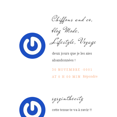
Chiffons and co,
blog Mode,
Lifestyle, Voyage
deux jours que je les aies
abandonnées !
30 NOVEMBRE -0001
Répondre
AT 0 H 00 MIN
sysyinthecity
cette tenue te va à ravir !!