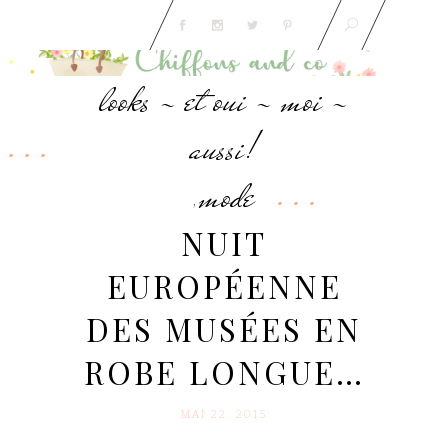
looks - et oui - moi -
aussi!
mode
,
NUIT
EUROPÉENNE
DES MUSÉES EN
ROBE LONGUE…
MAI 22. 2015