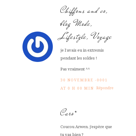
Chiffons and co,
blog Mode,
Lifestyle, Voyage
je l’avais eu in extremis
pendant les soldes !
Pas vraiment ^^
30 NOVEMBRE -0001
Répondre
AT 0 H 00 MIN
Caro*
Coucou Arwen, j’espère que
tu vas bien ?