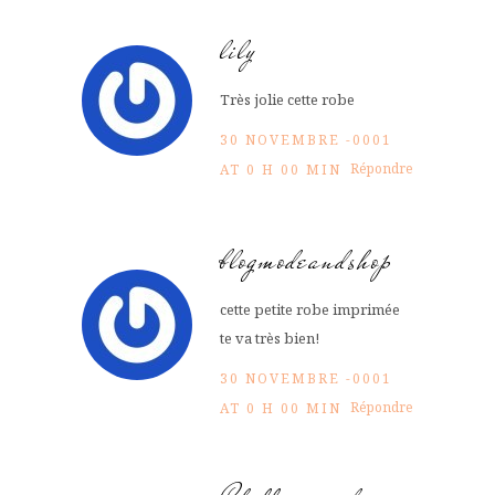
lily
Très jolie cette robe
30 NOVEMBRE -0001
Répondre
AT 0 H 00 MIN
blogmodeandshop
cette petite robe imprimée
te va très bien!
30 NOVEMBRE -0001
Répondre
AT 0 H 00 MIN