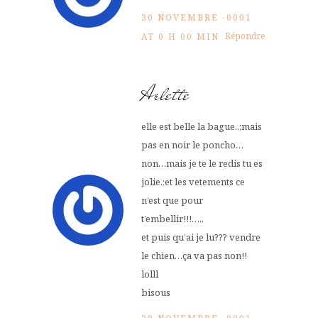
30 NOVEMBRE -0001
Répondre
AT 0 H 00 MIN
Arlette
elle est belle la bague..;mais
pas en noir le poncho…
non…mais je te le redis tu es
jolie.;et les vetements ce
n’est que pour
t’embellir!!!…..
et puis qu’ai je lu??? vendre
le chien…ça va pas non!!
lolll
bisous