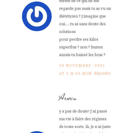
même de ce qui ne me
regarde pas mais tu as vu un
diététicien ? j’imagine que
oui…. tu as sans doute des
solutions
pour perdre ses kilos
superflus ? non ? humm
aurais-tu baissé les bras ?
30 NOVEMBRE -0001
Répondre
AT 0 H 00 MIN
Arwen
y a pas de doute! J’ai passé
ma vie à faire des régimes
de toute sorte, là, je n’ai juste