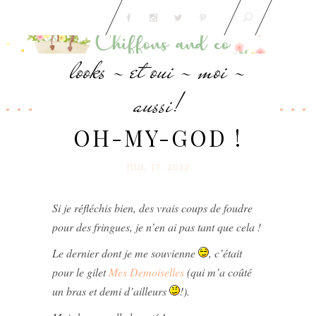
looks - et oui - moi -
aussi!
OH-MY-GOD !
JUIL 17. 2012
Si je réfléchis bien, des vrais coups de foudre
pour des fringues, je n’en ai pas tant que cela !
Le dernier dont je me souvienne
, c’était
pour le gilet
Mes Demoiselles
(qui m’a coûté
un bras et demi d’ailleurs
!).