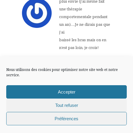
FLUX INSTA
plus envie (j’ai même fait
une thérapie
comportementale pendant
Suivre sur Instagram
un an)….Je ne dirais pas que
j’ai
baissé les bras mais on en
n’est pas loin, je crois!
Mentions légales
Confidentialité
30 NOVEMBRE -0001
Répondre
AT 0 H 00 MIN
Nous utilisons des cookies pour optimiser notre site web et notre
service.
madamezazaofmars
Accepter
J’adore la bague au premier
Tout refuser
regard moi aussi et je suis
Chiffons and co © 2009-2025 / Tous droits réservés /
Préférences
d’accord, les vêtements c’est
Design (bannière et illustration )
Claire La Paillette
fait pour qu’on s’ y sente