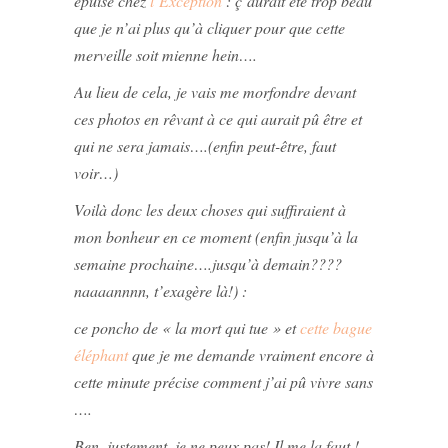
épuisé chez
l’Exception
: ç’aurait été trop beau
que je n’ai plus qu’à cliquer pour que cette
merveille soit mienne hein….
Au lieu de cela, je vais me morfondre devant
ces photos en rêvant à ce qui aurait pû être et
qui ne sera jamais….(enfin peut-être, faut
voir…)
Voilà donc les deux choses qui suffiraient à
mon bonheur en ce moment (enfin jusqu’à la
semaine prochaine….jusqu’à demain????
naaaannnn, t’exagère là!) :
ce poncho de « la mort qui tue » et
cette bague
éléphant
que je me demande vraiment encore à
cette minute précise comment j’ai pû vivre sans
….
Ben, justement, je ne peux pas! Il me la faut !