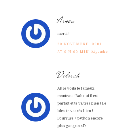
Arwen
merci !
30 NOVEMBRE -0001
Répondre
AT 0 H 00 MIN
Deborah
Ah le voilà le fameux
manteau ! Bah oui il est
parfait et te va très bien ! Le
bleu te va très bien !
Fourrure + python encore
plus gangsta xD