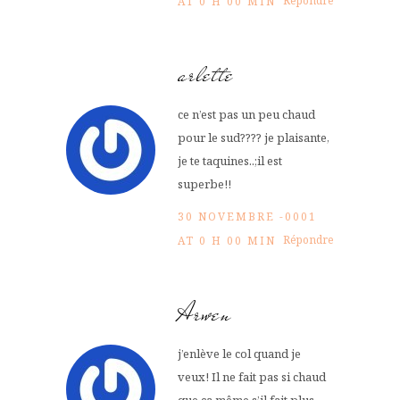
Répondre
AT 0 H 00 MIN
arlette
ce n’est pas un peu chaud
pour le sud???? je plaisante,
je te taquines..;il est
superbe!!
30 NOVEMBRE -0001
Répondre
AT 0 H 00 MIN
Arwen
j’enlève le col quand je
veux! Il ne fait pas si chaud