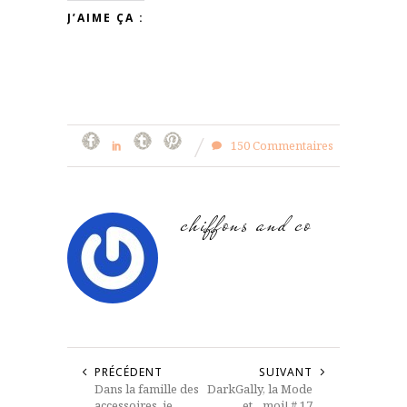
J’AIME ÇA :
150 Commentaires
chiffons and co
PRÉCÉDENT
SUIVANT
Dans la famille des
DarkGally, la Mode
accessoires, je
et…moi! # 17