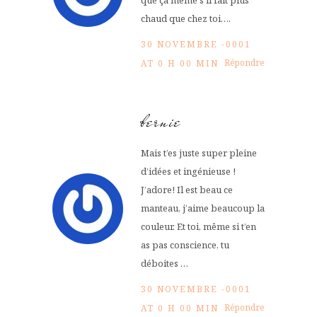
que ça même s’il fait plus
chaud que chez toi….
30 NOVEMBRE -0001
Répondre
AT 0 H 00 MIN
bernie
Mais t’es juste super pleine
d’idées et ingénieuse !
J’adore! Il est beau ce
manteau, j’aime beaucoup la
couleur. Et toi, même si t’en
as pas conscience, tu
déboites …
30 NOVEMBRE -0001
Répondre
AT 0 H 00 MIN