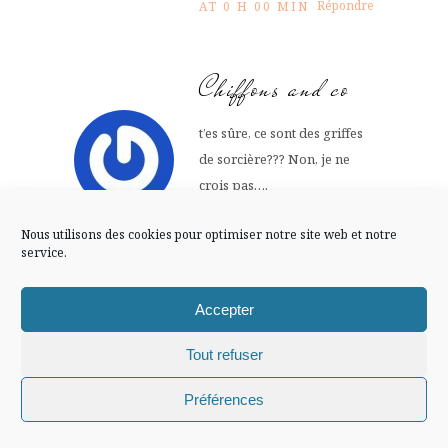
FLUX INSTA
Répondre
AT 0 H 00 MIN
Suivre sur Instagram
Chiffons and co
t’es sûre, ce sont des griffes
de sorcière??? Non, je ne
Mentions légales
Confidentialité
crois pas….
30 NOVEMBRE -0001
Nous utilisons des cookies pour optimiser notre site web et notre
Répondre
AT 0 H 00 MIN
service.
Accepter
virginie B
Tout refuser
il a l’air très joli cette
Chiffons and co © 2009-2025 / Tous droits réservés /
Préférences
appartement et j’aime
Design (bannière et illustration )
Claire La Paillette
beaucoup tes ballerines :