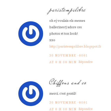
paristempslibre
oh ej voulais els memes
ballerines!j’adore ces
photos et ton look!
xxo
http://paristempslibre.blogspot.fr
30 NOVEMBRE -0001
Répondre
AT 0 H 00 MIN
Chiffons and co
merci, c’est gentil!
30 NOVEMBRE -0001
Répondre
AT 0 H 00 MIN