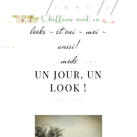
looks - et oui - moi -
aussi!
mode
,
UN JOUR, UN
LOOK !
MAI 22. 2014