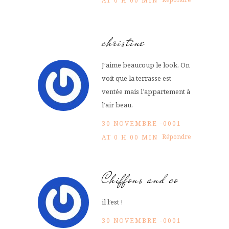
AT 0 H 00 MIN
christine
J’aime beaucoup le look. On
voit que la terrasse est
ventée mais l’appartement à
l’air beau.
30 NOVEMBRE -0001
Répondre
AT 0 H 00 MIN
Chiffons and co
il l’est !
30 NOVEMBRE -0001