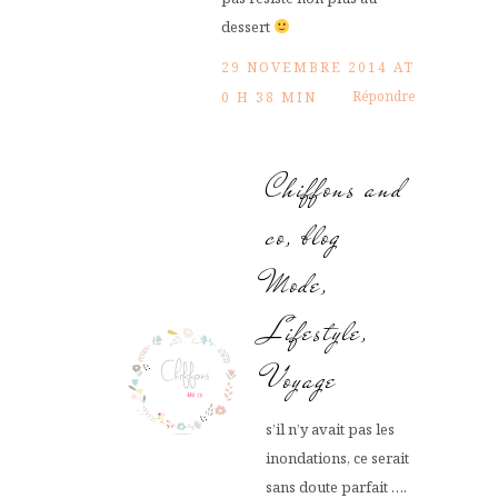
dessert
29 NOVEMBRE 2014 AT
Répondre
0 H 38 MIN
Chiffons and
co, blog
Mode,
Lifestyle,
Voyage
s’il n’y avait pas les
inondations, ce serait
sans doute parfait ….