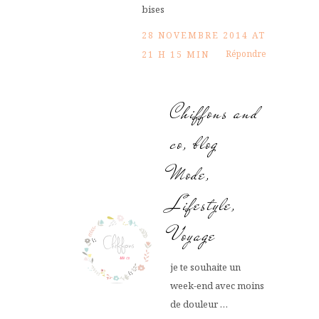
bises
28 NOVEMBRE 2014 AT
Répondre
21 H 15 MIN
Chiffons and
co, blog
Mode,
Lifestyle,
Voyage
je te souhaite un
week-end avec moins
de douleur …