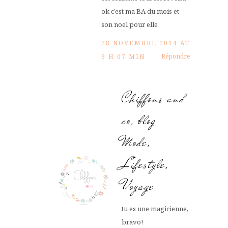
ok c’est ma BA du mois et
son noel pour elle
28 NOVEMBRE 2014 AT
Répondre
9 H 07 MIN
Chiffons and
co, blog
Mode,
Lifestyle,
Voyage
tu es une magicienne,
bravo!