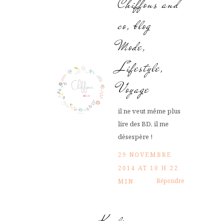
Chiffons and
co, blog
Mode,
Lifestyle,
Voyage
il ne veut même plus
lire des BD, il me
désespère !
29 NOVEMBRE
2014 AT 10 H 22
Répondre
MIN