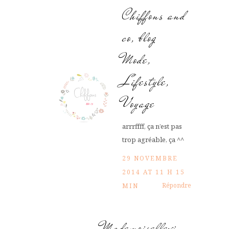
Chiffons and
co, blog
Mode,
Lifestyle,
Voyage
arrrffff, ça n’est pas
trop agréable, ça ^^
29 NOVEMBRE
2014 AT 11 H 15
Répondre
MIN
Mademoisellevi