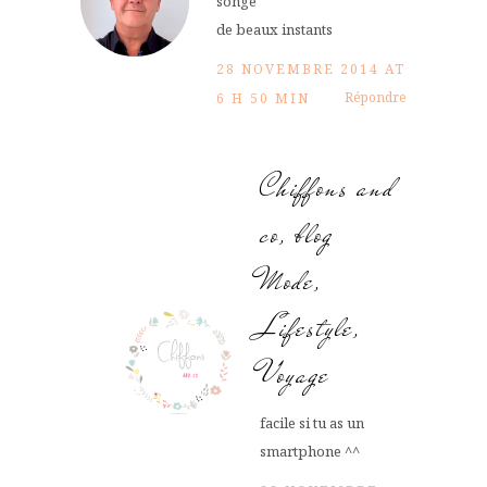
songe
de beaux instants
28 NOVEMBRE 2014 AT
Répondre
6 H 50 MIN
Chiffons and
co, blog
Mode,
Lifestyle,
Voyage
facile si tu as un
smartphone ^^