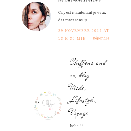
Ca y’est maintenant je veux
des macarons :p
29 NOVEMBRE 2014 AT
Répondre
13 H 30 MIN
Chiffons and
co, blog
Mode,
Lifestyle,
Voyage
hehe ^^