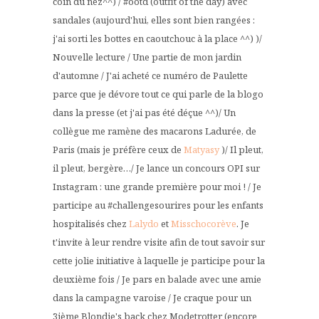
coin du nez^^) / #ootd (outfit of the day) avec
sandales (aujourd'hui, elles sont bien rangées :
j'ai sorti les bottes en caoutchouc à la place ^^) )/
Nouvelle lecture / Une partie de mon jardin
d'automne / J'ai acheté ce numéro de Paulette
parce que je dévore tout ce qui parle de la blogo
dans la presse (et j'ai pas été déçue ^^)/ Un
collègue me ramène des macarons Ladurée, de
Paris (mais je préfère ceux de
Matyasy
)/ Il pleut,
il pleut, bergère…/ Je lance un concours OPI sur
Instagram : une grande première pour moi ! / Je
participe au #challengesourires pour les enfants
hospitalisés chez
Lalydo
et
Misschocorève
. Je
t'invite à leur rendre visite afin de tout savoir sur
cette jolie initiative à laquelle je participe pour la
deuxième fois / Je pars en balade avec une amie
dans la campagne varoise / Je craque pour un
3ième Blondie's back chez Modetrotter (encore