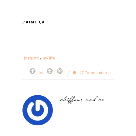
J’AIME ÇA :
instant t
/
my life
47 Commentaires
chiffons and co