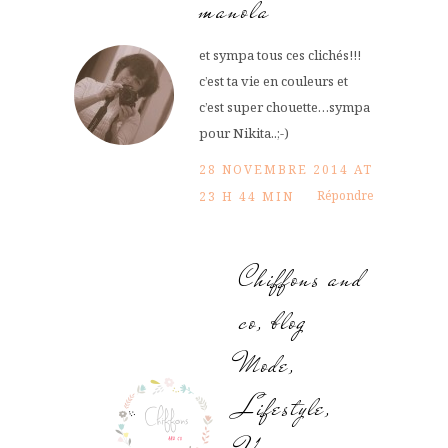
manola
et sympa tous ces clichés!!!
c’est ta vie en couleurs et
c’est super chouette…sympa
pour Nikita..;-)
28 NOVEMBRE 2014 AT
Répondre
23 H 44 MIN
Chiffons and
co, blog
Mode,
Lifestyle,