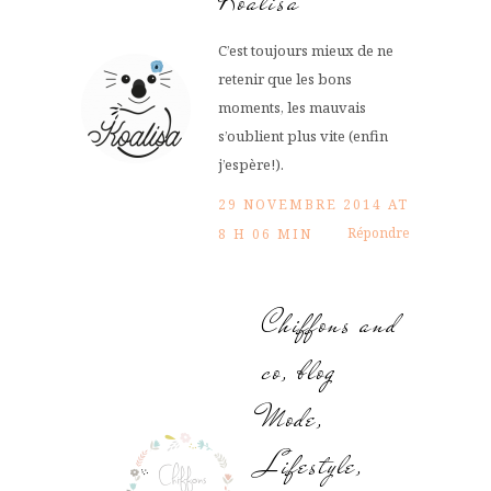
Koalisa
C’est toujours mieux de ne
retenir que les bons
moments, les mauvais
s’oublient plus vite (enfin
j’espère!).
29 NOVEMBRE 2014 AT
Répondre
8 H 06 MIN
Chiffons and
co, blog
Mode,
Lifestyle,