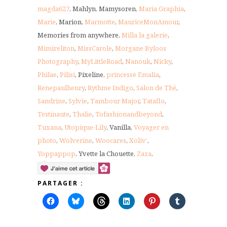
magda627
, Mahlyn, Mamysoren,
Maria Graphia
,
Marie
, Marion,
Marmotte
,
MauriceMonAmour
,
Memories from anywhere,
Milla la galerie
,
Mimireliton
,
MissCarole
,
Morgane Byloos
Photography
,
MyLittleRoad
,
Nanouk
,
Nicky
,
Philae
,
Pilisi
, Pixeline,
princesse Emalia
,
Renepaulhenry
,
Rythme Indigo
,
Salon de Thé
,
Sandrine
,
Sylvie
,
Tambour Major
,
Tataflo
,
Testinaute
,
Thalie
,
Tofashionandbeyond
,
Tuxana
,
Utopique-Lily
, Vanilla,
Voyager en
photo
,
Wolverine
,
Woocares
,
Xoliv’
,
Yoppappop
, Yvette la Chouette,
Zaza
.
PARTAGER :