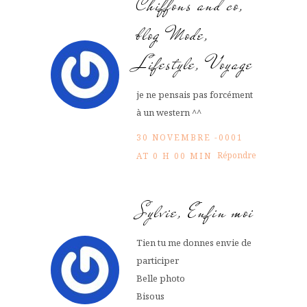
Chiffons and co,
blog Mode,
Lifestyle, Voyage
je ne pensais pas forcément
à un western ^^
30 NOVEMBRE -0001
Répondre
AT 0 H 00 MIN
Sylvie, Enfin moi
Tien tu me donnes envie de
participer
Belle photo
Bisous