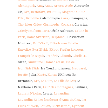
Alexinparis
,
Amy
,
Anne
,
Arwen
,
Aude
, Autour de
Cia,
Ava
,
Bestofava
,
BiGBuGS
,
Blogoth67
,
Blue
Edel
,
Brindille
, Calamonique,
Cara
, Champagne,
Chat bleu
,
Chloé
,
Christophe
,
Cocazzz
, Crearine,
Cricriyom from Paris
, Cécile Atch’oum,
Céline in
Paris
,
Dame Skarlette
,
DelphineF
, Destination
Montréal,
Dr. CaSo
,
E
,
El Padawan
,
Estelle
,
Eurydice
,
Eva INside-EXpat
,
Fanfan Raccoon
,
François le Niçois
,
Frédéric
,
Gilsoub
,
Giselle 43
,
Gizeh,
Guillaume
,
Homeos-tasie
,
Isa de
fromSide2Side
, Isa ToutSimplement,
Isaquarel
,
Josette
, Julia,
Kantu
,
Kenza
, KK-huète En
Bretannie,
Krn
,
La Dum
,
La Fille de l’Air
, La
Nantaise à Paris,
Lau* des montagnes
, Laulinea,
Laurent Nicolas
, Laurie,
Lavandine
,
Lavandine83
,
Les bonheurs d’Anne & Alex
,
Les
Filles du Web
,
Loulou
,
Luckasetmoi
,
Lyonelk
,