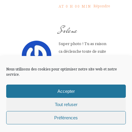
FLUX INSTA
Répondre
AT 0 H 00 MIN
Suivre sur Instagram
Solene
Super photo ! Tu as raison
Mentions légales
Confidentialité
ca déclenche toute de suite
l’imagination en mode
western !
Nous utilisons des cookies pour optimiser notre site web et notre
service.
30 NOVEMBRE -0001
Répondre
AT 0 H 00 MIN
Accepter
Tout refuser
Eva INside-
Chiffons and co © 2009-2025 / Tous droits réservés /
Préférences
EXpat
Design (bannière et illustration )
Claire La Paillette