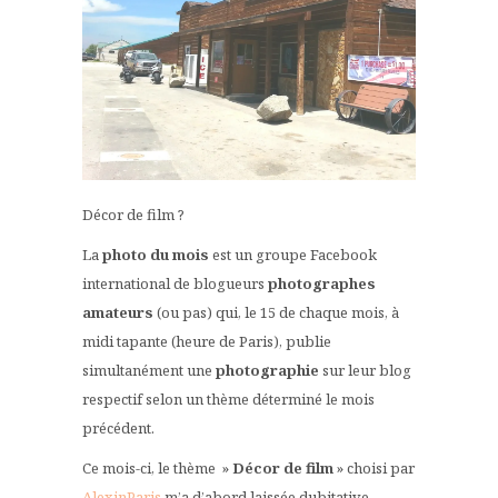
Décor de film ?
La
photo du mois
est un groupe Facebook
international de blogueurs
photographes
amateurs
(ou pas) qui, le 15 de chaque mois, à
midi tapante (heure de Paris), publie
simultanément une
photographie
sur leur blog
respectif selon un thème déterminé le mois
précédent.
Ce mois-ci, le thème »
Décor de film
» choisi par
AlexinParis
m’a d’abord laissée dubitative