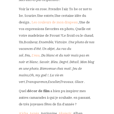
Voir la vie en rose, Prendre l’air, To be or not to
be, Sourire,Une entrée
,
Une certaine idée du
design ,
Les couleurs de mon drapeau
,
Une de
vos expressions favorites en photo
,
Quelle est
votre madeleine de Proust ?Le froid ou le chaud,
Un,Bonheur,
Ensemble,
Victoire ,
Une photo de nos
vacances d’été
,
Un objet
,
Au ras du
sol
,
Feu,
L‘eau
,
Du blanc et du noir mais pas en
noir et blanc
,
Savoir
,
Bleu
,
Degré
,
Détail
,
Mon blog
en une photo
,
Bienvenue chez moi!
,
Jeu de
mains,
Oh, my god !
,
La vie en
vert
,
Transparence,
Escalier,
Travaux
,
Glace
.
Quel
décor de film
a bien pu inspirer mes
autres camarades à qui je souhaite, en passant,
de très joyeuses fêtes de fin d’année ?
A’icha
,
Agnès
, Agrippine,
Akaieric
, Alban,