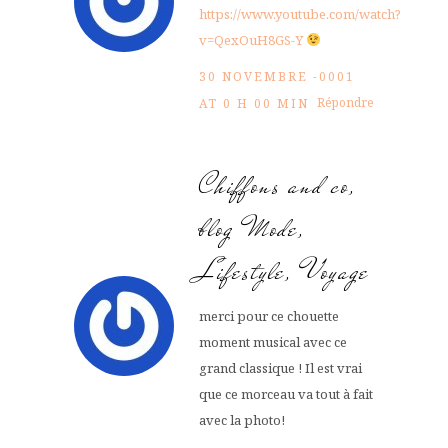
https://www.youtube.com/watch?
v=QexOuH8GS-Y
30 NOVEMBRE -0001
Répondre
AT 0 H 00 MIN
Chiffons and co,
blog Mode,
Lifestyle, Voyage
merci pour ce chouette
moment musical avec ce
grand classique ! Il est vrai
que ce morceau va tout à fait
avec la photo!