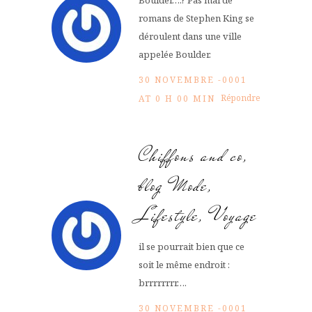
romans de Stephen King se
déroulent dans une ville
appelée Boulder.
30 NOVEMBRE -0001
Répondre
AT 0 H 00 MIN
Chiffons and co,
blog Mode,
Lifestyle, Voyage
il se pourrait bien que ce
soit le même endroit :
brrrrrrrr….
30 NOVEMBRE -0001