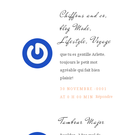
Chiffons and co,
blog Mode,
Lifestyle, Voyage
que tu es gentille Arlette,
toujours le petit mot
agréable qui fait bien
plaisir!
30 NOVEMBRE -0001
Répondre
AT 0 H 00 MIN
Tambour Major
Boulder….? Pas mal de