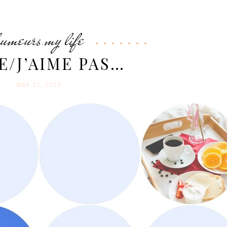
humeurs
my life
,
ME/J’AIME PAS…
MAR 31. 2016