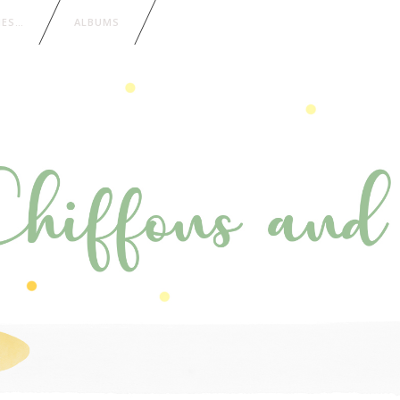
IES…
ALBUMS