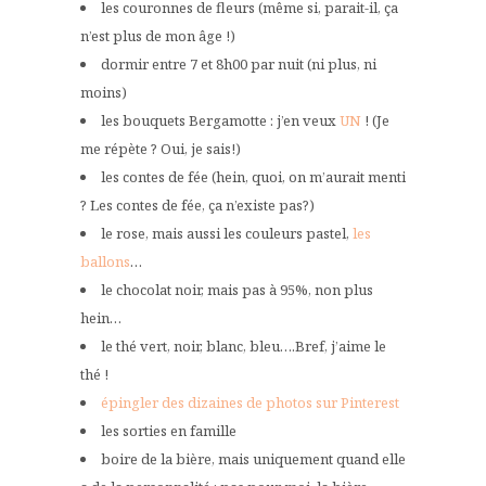
les couronnes de fleurs (même si, parait-il, ça
n’est plus de mon âge !)
dormir entre 7 et 8h00 par nuit (ni plus, ni
moins)
les bouquets Bergamotte : j’en veux
UN
! (Je
me répète ? Oui, je sais!)
les contes de fée (hein, quoi, on m’aurait menti
? Les contes de fée, ça n’existe pas?)
le rose, mais aussi les couleurs pastel,
les
ballons
…
le chocolat noir, mais pas à 95%, non plus
hein…
le thé vert, noir, blanc, bleu….Bref, j’aime le
thé !
épingler des dizaines de photos sur Pinterest
les sorties en famille
boire de la bière, mais uniquement quand elle