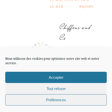
FLUX INSTA
Répondre
48 MIN
Suivre sur Instagram
Chiffons and
Co
Mentions légales
Confidentialité
une collection n’est
pas forcément inutile
Nous utilisons des cookies pour optimiser notre site web et notre
^^
service.
20 MAI 2016 AT
Accepter
14 H 49 MIN
Répondre
Tout refuser
Chiffons and co © 2009-2025 / Tous droits réservés /
Préférences
Chiffons and Co
Design (bannière et illustration )
Claire La Paillette