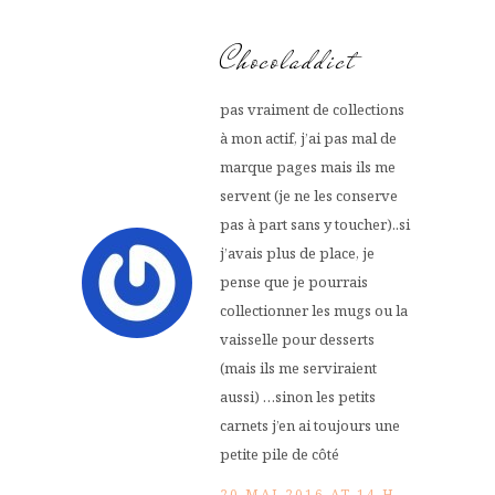
Chocoladdict
pas vraiment de collections
à mon actif, j’ai pas mal de
marque pages mais ils me
servent (je ne les conserve
pas à part sans y toucher)..si
j’avais plus de place, je
pense que je pourrais
collectionner les mugs ou la
vaisselle pour desserts
(mais ils me serviraient
aussi) …sinon les petits
carnets j’en ai toujours une
petite pile de côté
20 MAI 2016 AT 14 H