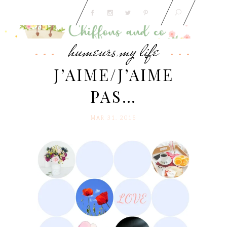
humeurs
my life
,
J’AIME/J’AIME
PAS…
MAR 31. 2016