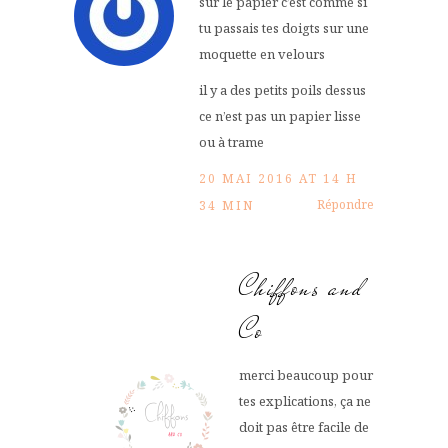
sur le papier c’est comme si
tu passais tes doigts sur une
moquette en velours
il y a des petits poils dessus
ce n’est pas un papier lisse
ou à trame
20 MAI 2016 AT 14 H
Répondre
34 MIN
Chiffons and
Co
merci beaucoup pour
tes explications, ça ne
doit pas être facile de