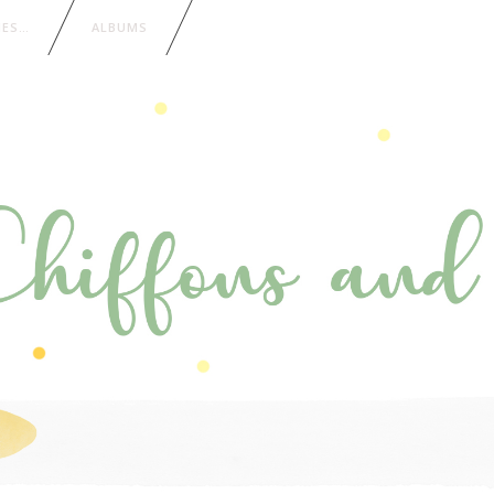
IES…
ALBUMS