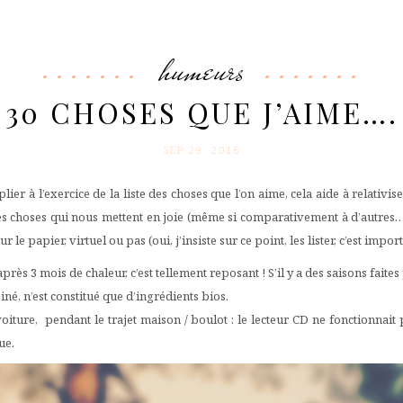
humeurs
30 CHOSES QUE J’AIME….
SEP 29. 2016
er à l’exercice de la liste des choses que l’on aime, cela aide à relativis
es choses qui nous mettent en joie (même si comparativement à d’autres….
le papier, virtuel ou pas (oui, j’insiste sur ce point, les lister, c’est impor
 : après 3 mois de chaleur, c’est tellement reposant ! S’il y a des saisons fai
iné, n’est constitué que d’ingrédients bios.
iture, pendant le trajet maison / boulot : le lecteur CD ne fonctionnait 
ue.