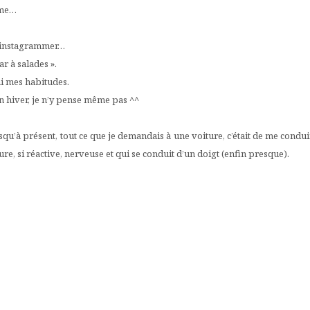
même…
 à instagrammer…
r à salades ».
ai mes habitudes.
’en hiver, je n’y pense même pas ^^
squ’à présent, tout ce que je demandais à une voiture, c’était de me cond
oiture, si réactive, nerveuse et qui se conduit d’un doigt (enfin presque).