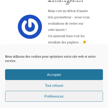
matchingpoints
FLUX INSTA
Mais c’est un début d’année
très prometteur – nous vous
Suivre sur Instagram
souhaitons de rester sur
cette lancée !
On aimerait bien voir les
résultats des piqûres …
Mentions légales
Confidentialité
3 FÉVRIER 2020 AT 16
Nous utilisons des cookies pour optimiser notre site web et notre
Répondre
H 37 MIN
service.
Chiffons and
Accepter
co, blog
Tout refuser
Chiffons and co © 2009-2025 / Tous droits réservés /
Lifestyle,
Préférences
Design (bannière et illustration )
Claire La Paillette