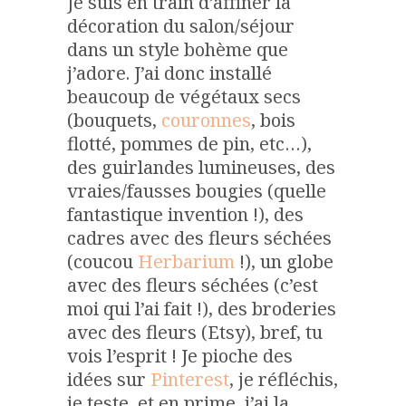
Je suis en train d’affiner la
décoration du salon/séjour
dans un style bohème que
j’adore. J’ai donc installé
beaucoup de végétaux secs
(bouquets,
couronnes
, bois
flotté, pommes de pin, etc…),
des guirlandes lumineuses, des
vraies/fausses bougies (quelle
fantastique invention !), des
cadres avec des fleurs séchées
(coucou
Herbarium
!), un globe
avec des fleurs séchées (c’est
moi qui l’ai fait !), des broderies
avec des fleurs (Etsy), bref, tu
vois l’esprit ! Je pioche des
idées sur
Pinterest
, je réfléchis,
je teste, et en prime, j’ai la