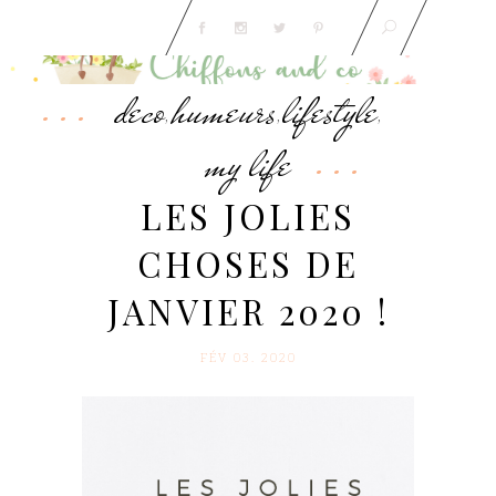
deco
humeurs
lifestyle
,
,
,
my life
LES JOLIES
CHOSES DE
JANVIER 2020 !
FÉV 03. 2020