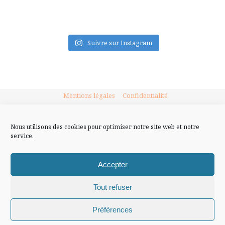
FLUX INSTA
Suivre sur Instagram
Mentions légales
Confidentialité
Nous utilisons des cookies pour optimiser notre site web et notre
service.
Accepter
Tout refuser
Chiffons and co © 2009-2025 / Tous droits réservés /
Préférences
Design (bannière et illustration )
Claire La Paillette