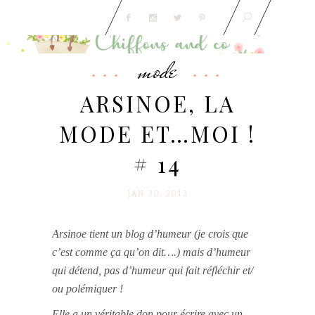
mode
ARSINOE, LA
MODE ET…MOI !
# 14
JAN 30. 2013
Arsinoe tient un blog d’humeur (je crois que
c’est comme ça qu’on dit….)
mais d’humeur
qui détend, pas d’humeur qui fait réfléchir et/
ou polémiquer !
Elle a un véritable don pour écrire avec un