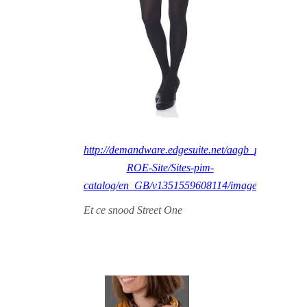
http://demandware.edgesuite.net/aagb_prd/on/deman
ROE-Site/Sites-pim-
catalog/en_GB/v1351559608114/images/15068
Et ce snood Street One