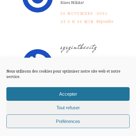
FLUX INSTA
Bises Nikita!
30 NOVEMBRE -0001
Suivre sur Instagram
Répondre
AT 0 H 00 MIN
sysyinthecity
Mentions légales
Confidentialité
j’adore sa façon de
présenter les produits !!
Nous utilisons des cookies pour optimiser notre site web et notre
service.
30 NOVEMBRE -0001
Répondre
AT 0 H 00 MIN
Accepter
Tout refuser
Arwen
Chiffons and co © 2009-2025 / Tous droits réservés /
Préférences
30 NOVEMBRE -0001
Design (bannière et illustration )
Claire La Paillette
Répondre
AT 0 H 00 MIN