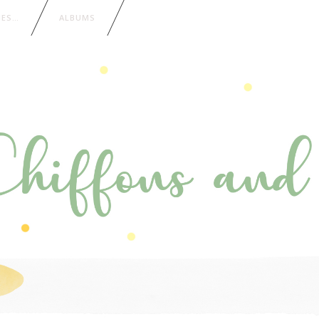
IES…
ALBUMS