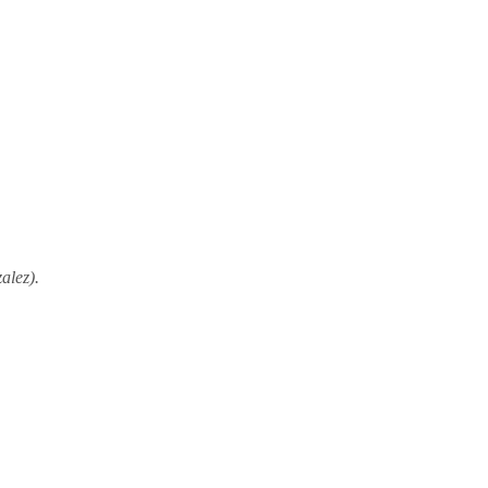
alez
).