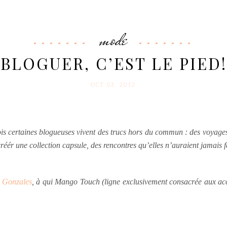
mode
BLOGUER, C’EST LE PIED!
OCT 03. 2012
ois certaines blogueuses vivent des trucs hors du commun : des voyag
réér une collection capsule, des rencontres qu’elles n’auraient jamais f
 Gonzales
, à qui Mango Touch (ligne exclusivement consacrée aux acc