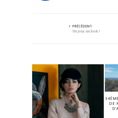
PRÉCÉDENT
Un jour, un look !
34ÈME
DE 
D’