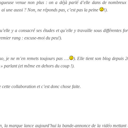
blogueuse venue non plus : on a déjà parlé d’elle dans de nombreu
n ai une aussi ? Non, ne réponds pas, c’est pas la peine
!).
lle y a consacré ses études et qu’elle y travaille sous différentes for
 premier rang : excuse-moi du peu!).
rso, je ne m’en remets toujours pas ….
). Elle tient son blog depuis 2
 » parlant (et même en dehors du coup !).
 cette collaboration et c’est donc chose faite.
ion, la marque lance aujourd’hui la bande-annonce de la vidéo mettant