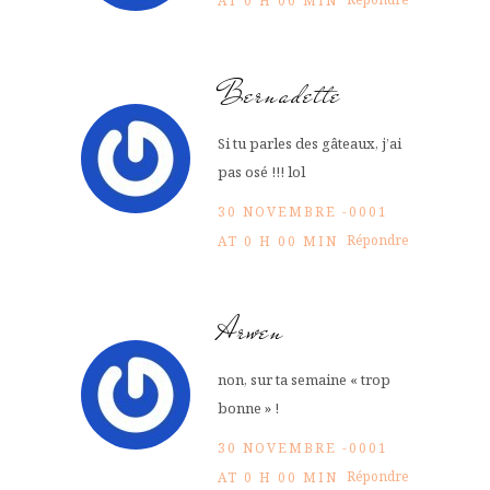
AT 0 H 00 MIN
Bernadette
Si tu parles des gâteaux, j’ai
pas osé !!! lol
30 NOVEMBRE -0001
Répondre
AT 0 H 00 MIN
Arwen
non, sur ta semaine « trop
bonne » !
30 NOVEMBRE -0001
Répondre
AT 0 H 00 MIN