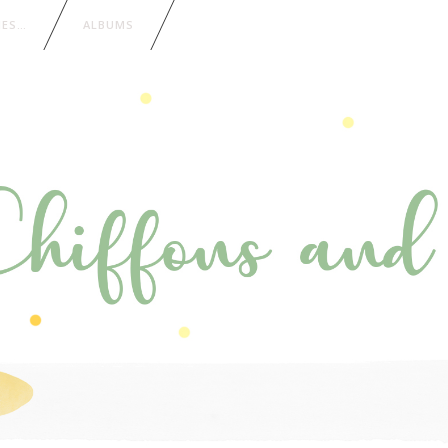
IES…
ALBUMS