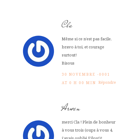
Cla
Même si ce n’est pas facile,
bravo à toi, et courage
surtout!
Bisous
30 NOVEMBRE -0001
Répondre
AT 0 H 00 MIN
Arwen
merci Cla ! Plein de bonheur
à vous trois (oups à vous 4,
j’avais oublié Filou!)!