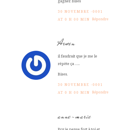
gagner. bises
30 NOVEMBRE -0001
Répondre
AT 0 H 00 MIN
Arwen
il faudrait que je me le
répète ça …..
Bises.
30 NOVEMBRE -0001
Répondre
AT 0 H 00 MIN
anne-marie
Pcq.je pense fort à toi et