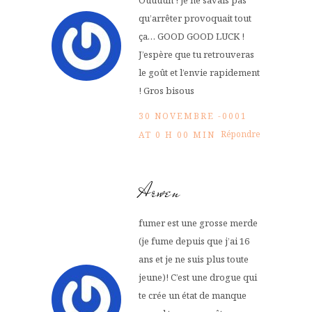
Ouuuuh ! je ne savais pas
qu’arrêter provoquait tout
ça… GOOD GOOD LUCK !
J’espère que tu retrouveras
le goût et l’envie rapidement
! Gros bisous
30 NOVEMBRE -0001
Répondre
AT 0 H 00 MIN
Arwen
fumer est une grosse merde
(je fume depuis que j’ai 16
ans et je ne suis plus toute
jeune)! C’est une drogue qui
te crée un état de manque