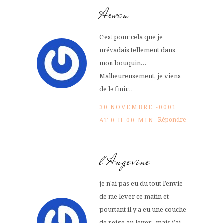
Arwen
C’est pour cela que je
m’évadais tellement dans
mon bouquin…
Malheureusement, je viens
de le finir…
30 NOVEMBRE -0001
Répondre
AT 0 H 00 MIN
l'Angevine
je n’ai pas eu du tout l’envie
de me lever ce matin et
pourtant il y a eu une couche
de neige au lever…mais j’ai