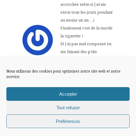
FLUX INSTA
accrochée mêm si j’avais
envie tous les jours pendant
au moins un an …)
Suivre sur Instagram
Finalement c’est de la merde
la cigarette !
Et j’ai pas mal compensé en
me faisant des p’tits
Mentions légales
Confidentialité
cadeaux, à la limite j’aurais
mis cet argent de coté et je
Nous utilisons des cookies pour optimiser notre site web et notre
me serais payé un voyage !
service.
Et que tu te calfeutre avec un
bon bouquin c’est plutôt que
Accepter
du bon !! en plus c’est de
saison ! t’as bien raison !
Tout refuser
va au ralenti si tu peux, ça te
Chiffons and co © 2009-2025 / Tous droits réservés /
Préférences
permettra après d’ aller de
Design (bannière et illustration )
Claire La Paillette
l’avant plus facilement