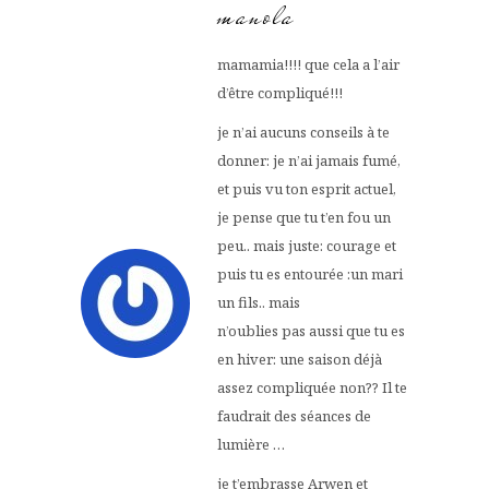
manola
mamamia!!!! que cela a l’air
d’être compliqué!!!
je n’ai aucuns conseils à te
donner: je n’ai jamais fumé,
et puis vu ton esprit actuel,
je pense que tu t’en fou un
peu.. mais juste: courage et
puis tu es entourée :un mari
un fils.. mais
n’oublies pas aussi que tu es
en hiver: une saison déjà
assez compliquée non?? Il te
faudrait des séances de
lumière …
je t’embrasse Arwen et