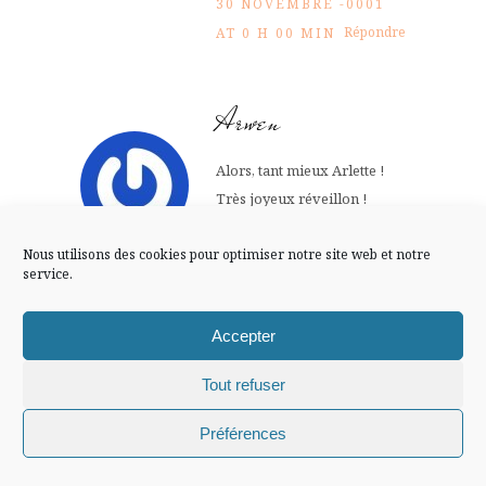
FLUX INSTA
30 NOVEMBRE -0001
Répondre
AT 0 H 00 MIN
Suivre sur Instagram
Arwen
Alors, tant mieux Arlette !
Mentions légales
Confidentialité
Très joyeux réveillon !
30 NOVEMBRE -0001
Nous utilisons des cookies pour optimiser notre site web et notre
Répondre
AT 0 H 00 MIN
service.
Accepter
Sylvie, Enfin moi
Tout refuser
Un bilan très positif alors…
Chiffons and co © 2009-2025 / Tous droits réservés /
Gros bisous ma belle et bon
Préférences
Design (bannière et illustration )
Claire La Paillette
bout d’an