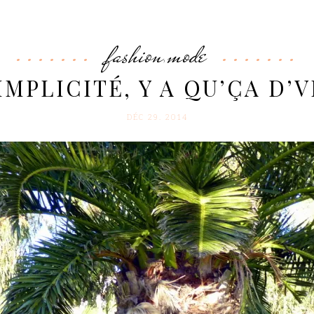
fashion
mode
,
IMPLICITÉ, Y A QU’ÇA D’
DÉC 29. 2014