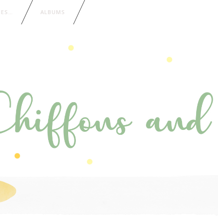
IES…
ALBUMS