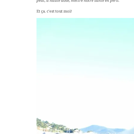
peut, à haute dose, mettre notre santé en péril
.
Et ça, c'est tout moi!