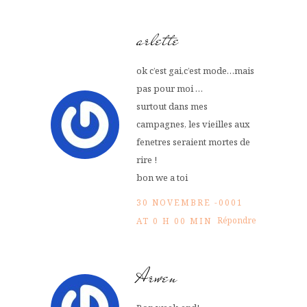
arlette
ok c’est gai,c’est mode…mais
pas pour moi …
surtout dans mes
campagnes, les vieilles aux
fenetres seraient mortes de
rire !
bon we a toi
30 NOVEMBRE -0001
Répondre
AT 0 H 00 MIN
Arwen