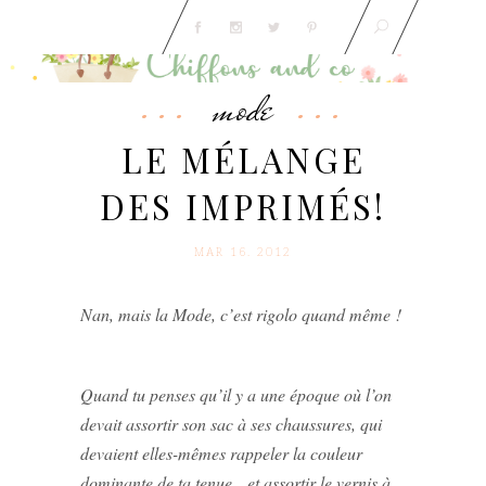
mode
LE MÉLANGE
DES IMPRIMÉS!
MAR 16. 2012
Nan, mais la Mode, c’est rigolo quand même !
Quand tu penses qu’il y a une époque où l’on
devait assortir son sac à ses chaussures, qui
devaient elles-mêmes rappeler la couleur
dominante de ta tenue…et assortir le vernis à