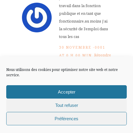
FLUX INSTA
travail dans la fonction
publique et en tant que
Suivre sur Instagram
fonctionnaire,au moins j’ai
la sécurité de l’emploi dans
tous les cas
30 NOVEMBRE -0001
Mentions légales
Confidentialité
Répondre
AT 0 H 00 MIN
Nous utilisons des cookies pour optimiser notre site web et notre
service.
Arwen
Accepter
certes, moi aussi, je suis
contente d’avoir un travail
Tout refuser
mais….
Chiffons and co © 2009-2025 / Tous droits réservés /
Préférences
30 NOVEMBRE -0001
Design (bannière et illustration )
Claire La Paillette
Répondre
AT 0 H 00 MIN