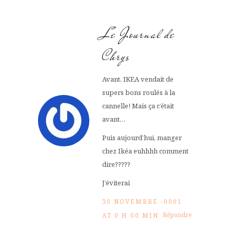
Le Journal de
Chrys
Avant, IKEA vendait de
supers bons roulés à la
cannelle! Mais ça c’était
avant…
Puis aujourd’hui, manger
chez Ikéa euhhhh comment
dire?????
J’éviterai
30 NOVEMBRE -0001
Répondre
AT 0 H 00 MIN