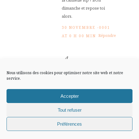
la cannelle stp ? BOn
FLUX INSTA
dimanche et repose toi
alors.
Suivre sur Instagram
30 NOVEMBRE -0001
Répondre
AT 0 H 00 MIN
Mentions légales
Confidentialité
Arwen
Nous utilisons des cookies pour optimiser notre site web et notre
c’est sûr que tu sais ce que
service.
c’est toi….Je chercherais
pour voir si j’ai toujours le
Accepter
scan..
Tout refuser
Bon dimanche !
Chiffons and co © 2009-2025 / Tous droits réservés /
30 NOVEMBRE -0001
Préférences
Design (bannière et illustration )
Claire La Paillette
Répondre
AT 0 H 00 MIN