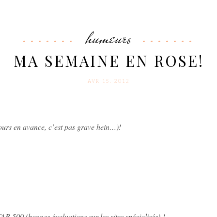
humeurs
MA SEMAINE EN ROSE!
AVR 15. 2012
ours en avance, c’est pas grave hein…)!
AB 500 (bonnes évaluations sur les sites spécialisés) !