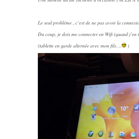
Le seul problème , c’est de ne pas avoir la connex
Du coup, je dois me connecter en Wifi (quand j’en tr
(tablette en garde alternée avec mon fils….
)