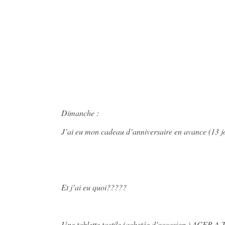
Dimanche :
J’ai eu mon cadeau d’anniversaire en avance (13 j
Et j’ai eu quoi?????
Une tablette tactile (achetée d’occasion ) ACER A T