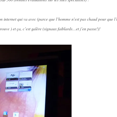
ion internet qui va avec (parce que l’homme n’est pas chaud pour que l
ouve ) et ça, c’est galère (signaux faiblards…et j’en passe!)!