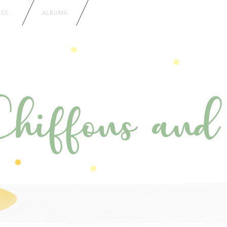
IES…
ALBUMS