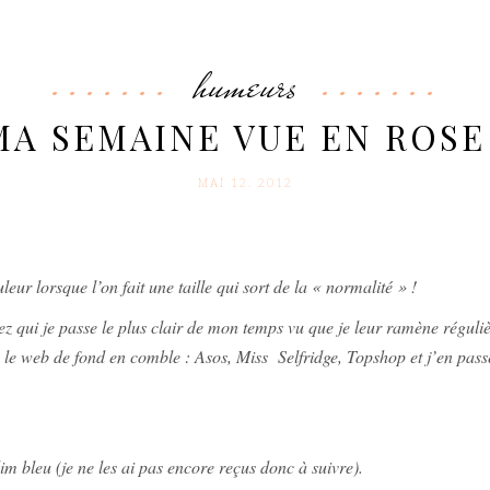
humeurs
MA SEMAINE VUE EN ROSE 
MAI 12. 2012
ur lorsque l’on fait une taille qui sort de la « normalité » !
z qui je passe le plus clair de mon temps vu que je leur ramène réguli
ru le web de fond en comble : Asos, Miss Selfridge, Topshop et j’en pass
lim bleu (je ne les ai pas encore reçus donc à suivre).