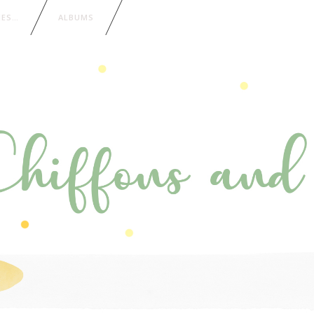
IES…
ALBUMS