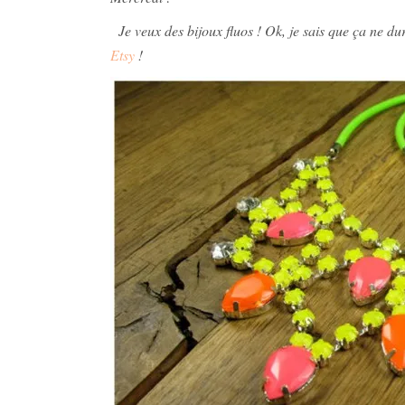
Je veux des bijoux fluos ! Ok, je sais que ça ne du
Etsy
!