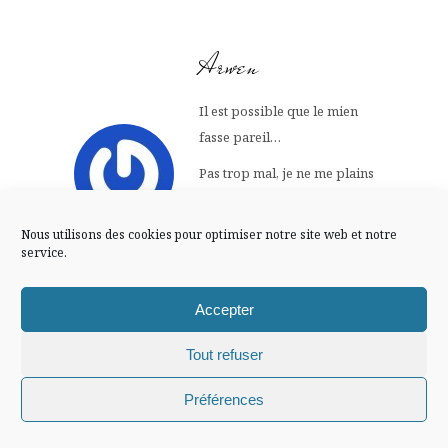
FLUX INSTA
Arwen
Suivre sur Instagram
Il est possible que le mien
fasse pareil…
Mentions légales
Confidentialité
Pas trop mal, je ne me plains
pas
Nous utilisons des cookies pour optimiser notre site web et notre
service.
30 NOVEMBRE -0001
Répondre
AT 0 H 00 MIN
Accepter
Tout refuser
Cla
Chiffons and co © 2009-2025 / Tous droits réservés /
Préférences
Design (bannière et illustration )
Claire La Paillette
Merci pour ta participation