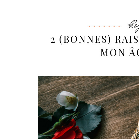
blo
2 (BONNES) RAI
MON ÂG