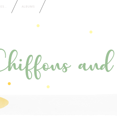
IES…
ALBUMS