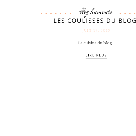
blog
humeurs
,
LES COULISSES DU BLOG
JUIN 17. 2015
La cuisine du blog...
LIRE PLUS