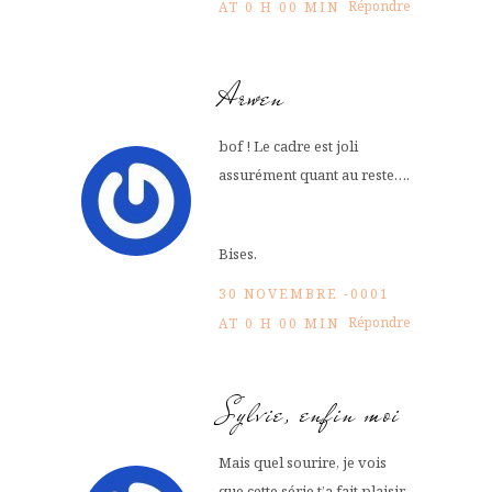
Répondre
AT 0 H 00 MIN
Arwen
bof ! Le cadre est joli
assurément quant au reste….
Bises.
30 NOVEMBRE -0001
Répondre
AT 0 H 00 MIN
Sylvie, enfin moi
Mais quel sourire, je vois
que cette série t’a fait plaisir