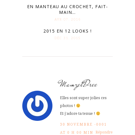
EN MANTEAU AU CROCHET, FAIT-
MAIN…
AVR 07. 2016
2015 EN 12 LOOKS !
DÉC 31. 2015
MamzelDree
Elles sont super jolies ces
photos !
Et j’adore ta tenue !
30 NOVEMBRE -0001
Répondre
AT 0 H 00 MIN