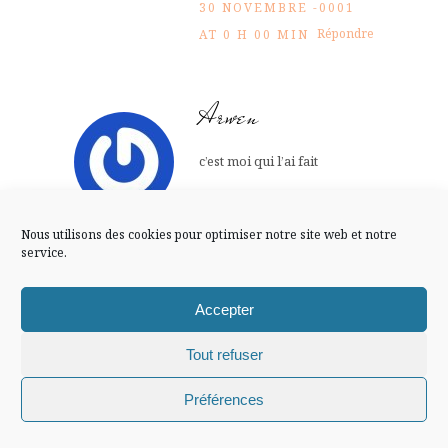
FLUX INSTA
30 NOVEMBRE -0001
Répondre
AT 0 H 00 MIN
Suivre sur Instagram
Arwen
c’est moi qui l’ai fait
Mentions légales
Confidentialité
30 NOVEMBRE -0001
Répondre
AT 0 H 00 MIN
Nous utilisons des cookies pour optimiser notre site web et notre
service.
peintrefiguratif
Accepter
la photo avec les vignes de
Tout refuser
belles couleurs et toi au
Chiffons and co © 2009-2025 / Tous droits réservés /
Préférences
milieu est magnifique en
Design (bannière et illustration )
Claire La Paillette
plus tu as un beau sourire