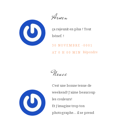
Arwen
ça rajeunit en plus ! Tout
bénef. !
30 NOVEMBRE -0001
Répondre
AT 0 H 00 MIN
Nouce
C’est une bonne tenue de
weekend! J’aime beaucoup
les couleurs!
Et j’imagine trop ton
photographe… il se prend