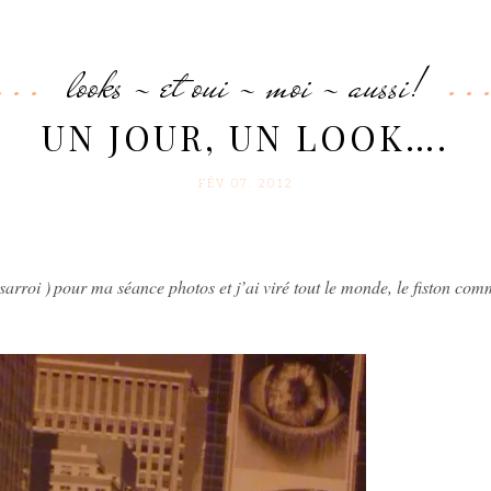
looks - et oui - moi - aussi!
UN JOUR, UN LOOK….
FÉV 07. 2012
sarroi )
pour ma séance photos et j’ai viré tout le monde, le fiston com