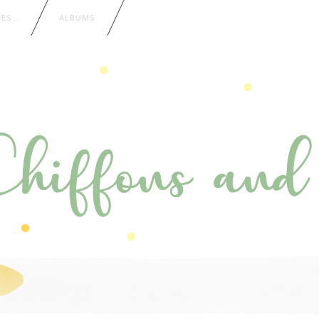
IES…
ALBUMS