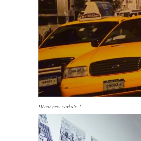
Décor new-yorkais !